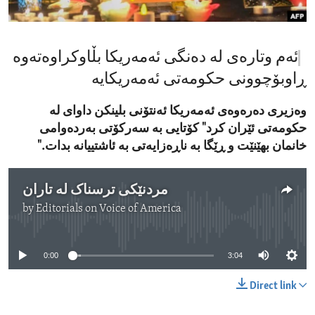
ENVIRONMENT AND HEALTH
IDEALS AND INSTITUTIONS
ئەم وتارەی لە دەنگی ئەمەریکا بڵاوکراوەتەوە
ڕاوبۆچوونی حکومەتی ئەمەریکایە
وەزیری دەرەوەی ئەمەریکا ئەنتۆنی بلینکن داوای لە
حکومەتی ئێران کرد" کۆتایی بە سەرکۆتی بەردەوامی
خانمان بهێنێت و ڕێگا بە ناڕەزایەتی بە ئاشتییانە بدات."
مردنێکی ترسناک لە تاران
by
Editorials on Voice of America
No media source currently available
0:00
3:04
Direct link