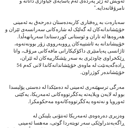
ئەویش لە ژێر پەردەی ئەم یاسایەی جیاوازی دانانە و
نامرۆڤانەدایە."
سەبارەت بە ڕەفتاری کاربەدەستان دەرحەق بە ئەمینی
خۆپێشاندانەکان لە گەلێک لە شارەکانی سەرانسەی ئێران و
هەروەها لە تاران و ئوستانی کوردستاندا سەریانهەڵدا.
خۆپیشاندانە بە ئاشتییەکان ڕووبەرووی زۆر بوونەتەوە،
ئاژانسی پەیامنێری داکۆکیکارانی مافەکانی مرۆڤ، واتا
ڕێکخراوی چاودێری بە سەر پێشکارییەکان لە ئێران،
ڕادەگەیەنێت لە ماوەی خۆپێشاندانەکاندا لانی کەم 54
خۆپێشاندەر کوژراون.
مەرگی ترسهێنەری ئەمینی لە دەمێکدا لە دەستی پۆلیسدا
بوو لە لایەن ویلایەتە یەکگرتووەکانی ئەمەریکا، یەکێتی
ئەوروپا و نەتەوە یەکگرتووەکانەوە مەحکومکرا.
وەزیری دەرەوەی ئەمەریکا ئەنتۆنی بلینکن لە
ڕاگەیەندراوێکی سەر تویتەردا گوتی، مەهسا ئەمینی