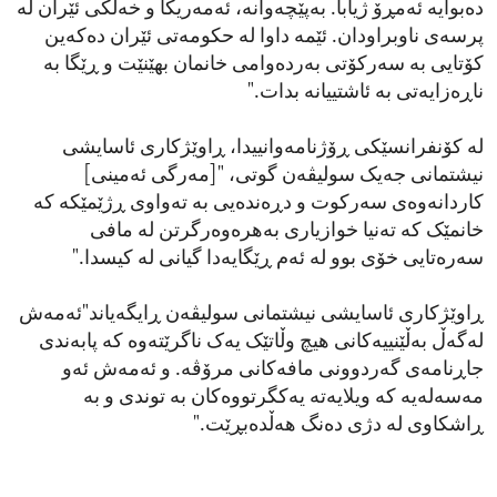
دەبوایە ئەمڕۆ ژیابا. بەپێچەوانە، ئەمەریکا و خەڵکی ئێران لە
پرسەی ناوبراودان. ئێمە داوا لە حکومەتی ئێران دەکەین
کۆتایی بە سەرکۆتی بەردەوامی خانمان بهێنێت و ڕێگا بە
ناڕەزایەتی بە ئاشتییانە بدات."
لە کۆنفرانسێكی ڕۆژنامەوانییدا، ڕاوێژکاری ئاسایشی
نیشتمانی جەیک سولیڤەن گوتی، "[مەرگی ئەمینی]
کاردانەوەی سەرکوت و دڕەندەیی بە تەواوی ڕژێمێکە کە
خانمێک کە تەنیا خوازیاری بەهرەوەرگرتن لە مافی
سەرەتایی خۆی بوو لە ئەم ڕێگایەدا گیانی لە کیسدا."
ڕاوێژکاری ئاسایشی نیشتمانی سولیڤەن ڕایگەیاند"ئەمەش
لەگەڵ بەڵێنییەکانی هیچ وڵاتێک یەک ناگرێتەوە کە پابەندی
جاڕنامەی گەردوونی مافەکانی مرۆڤە. و ئەمەش ئەو
مەسەلەیە کە ویلایەتە یەکگرتووەکان بە توندی و بە
ڕاشکاوی لە دژی دەنگ هەڵدەبڕێت."