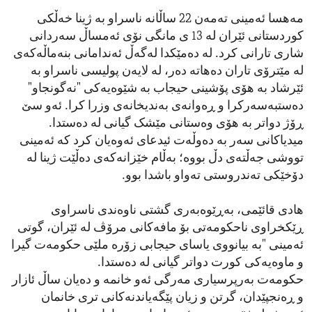
مەهسا ئەمینی تەمەن 22 ساڵانە ناسراو بە ژینا خەڵکی
کوردستانی ئێران لە 13 ی مانگی نۆی ئەمساڵ سەردانی
شاری تارانی کرد. لە دەمێکدا لەگەڵ ئەندامانی بنەماڵەکەی
لە مێترۆی تاران دەهاتە دەر، لە لایەن پولیسی ناسراو بە
ئێرشاد بە هۆی پۆشینی حیجاب بە شێوەیەکی "نەگونجاو"
دەستبەسەرکرا و ڕەوانەی بەندیخانەی وزرا کرا. ئەو سێ
ڕۆژ دواتر بە هۆی وەستانی مێشک گیانی لە دەستدا.
میدیاکانی سەر بە دەوڵەت ئیدعای ئەوەیان کرد کە ئەمینی
تووشی جەڵتەی دڵ بووە؛ بەڵام خێزانەکەی دەڵێت ژینا لە
دۆخێکی تەندروستی تەواو باشدا بوو.
هادی قائێمی، بەڕێوەبەری گشتی ناوەندی ناسراوی
ڕێکخراوی ناحکومەتی بۆ مافەکانی مرۆڤ لە ئێران، گوتی
ئەمینی "بە بیانووی یاسای حیجابی زۆرە ملێی حکومەت گیرا
و ماوەیەکی کورت دواتر گیانی لە دەستدا.
حکومەت بەرپرسیاری مەرگی ئەو خانمە و دەیان ساڵ ئازار
و ڕەنجپێدان، گرتن و زیان پێگەیاندنەکانی تری خانمان