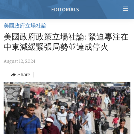
Accessibility
links
Skip
美國政府立場社論
to
HOME
美國政府政策立場社論: 緊迫專注在
main
VIDEO
content
中東減緩緊張局勢並達成停火
RADIO
Skip
to
August 12, 2024
REGIONS
main
Share
TOPICS
AFRICA
Navigation
Skip
ARCHIVE
AMERICAS
HUMAN RIGHTS
to
ABOUT US
ASIA
SECURITY AND DEFENSE
Search
EUROPE
AID AND DEVELOPMENT
FOLLOW US
MIDDLE EAST
DEMOCRACY AND GOVERNANCE
ECONOMY AND TRADE