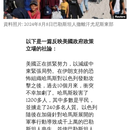
ENVIRONMENT AND HEALTH
IDEALS AND INSTITUTIONS
資料照片: 2024年8月8日巴勒斯坦人撤離汗尤尼斯東部
以下是一篇反映美國政府政策
立場的社論：
美國正在抓緊努力，以減緩中
東緊張局勢。在伊朗支持的恐
怖組織哈馬斯對以色列發動攻
擊之後，過去10個月來，衝突
不幸加劇了。哈馬斯殺害了
1200多人，其中多數是平民，
並擄走了240多名人質。以色列
隨後在加薩針對哈馬斯展開的
軍事行動導致成千上萬的巴勒
斯坦人喪生，並使巴勒斯坦人