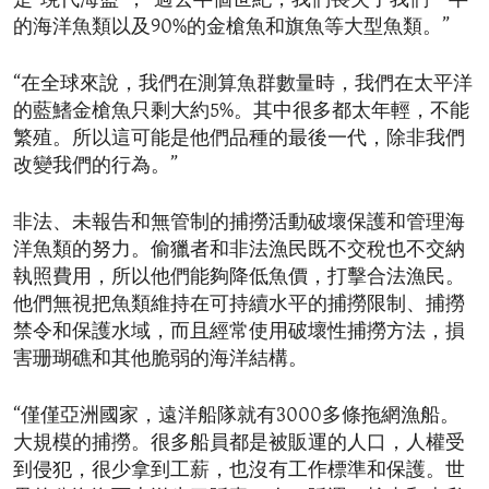
是“現代海盜”，“過去半個世紀，我們喪失了我們一半
的海洋魚類以及90%的金槍魚和旗魚等大型魚類。”
“在全球來說，我們在測算魚群數量時，我們在太平洋
的藍鰭金槍魚只剩大約5%。其中很多都太年輕，不能
繁殖。所以這可能是他們品種的最後一代，除非我們
改變我們的行為。”
非法、未報告和無管制的捕撈活動破壞保護和管理海
洋魚類的努力。偷獵者和非法漁民既不交稅也不交納
執照費用，所以他們能夠降低魚價，打擊合法漁民。
他們無視把魚類維持在可持續水平的捕撈限制、捕撈
禁令和保護水域，而且經常使用破壞性捕撈方法，損
害珊瑚礁和其他脆弱的海洋結構。
“僅僅亞洲國家，遠洋船隊就有3000多條拖網漁船。
大規模的捕撈。很多船員都是被販運的人口，人權受
到侵犯，很少拿到工薪，也沒有工作標準和保護。世