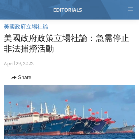
Accessibility
links
Skip
美國政府立場社論
to
HOME
美國政府政策立場社論：急需停止
main
VIDEO
content
非法捕撈活動
RADIO
Skip
to
April 29, 2022
REGIONS
main
Share
TOPICS
AFRICA
Navigation
Skip
ARCHIVE
AMERICAS
HUMAN RIGHTS
to
ABOUT US
ASIA
SECURITY AND DEFENSE
Search
EUROPE
AID AND DEVELOPMENT
FOLLOW US
MIDDLE EAST
DEMOCRACY AND GOVERNANCE
ECONOMY AND TRADE