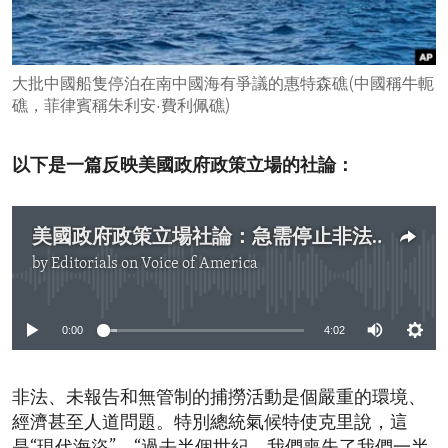
ENVIRONMENT AND HEALTH
IDEALS AND INSTITUTIONS
大批中國船隻停泊在南中國海有爭議的惠特森礁(中國稱牛軛
礁，菲律賓稱朱利安·費利佩礁)
以下是一篇反映美國政府政策立場的社論：
美國政府政策立場社論：急需停止非法捕撈活動
by
Editorials on Voice of America
No media source currently available
0:00
4:02
非法、未報告和無管制的捕撈活動是個嚴重的環境、
經濟甚至人道問題。特別總統氣候特使克里說，這