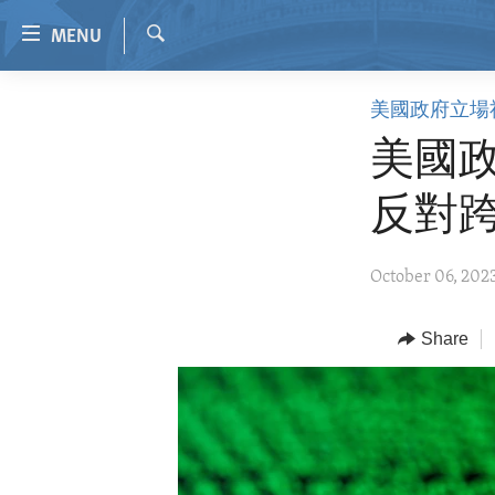
Accessibility
MENU
links
Search
Skip
HOME
美國政府立場
to
VIDEO
main
美國政
content
RADIO
Skip
反對
REGIONS
to
main
TOPICS
AFRICA
October 06, 202
Navigation
ARCHIVE
AMERICAS
HUMAN RIGHTS
Skip
to
ABOUT US
Share
ASIA
SECURITY AND DEFENSE
Search
EUROPE
AID AND DEVELOPMENT
MIDDLE EAST
DEMOCRACY AND GOVERNANCE
ECONOMY AND TRADE