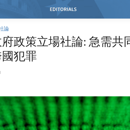
社論
府政策立場社論: 急需共
跨國犯罪
3