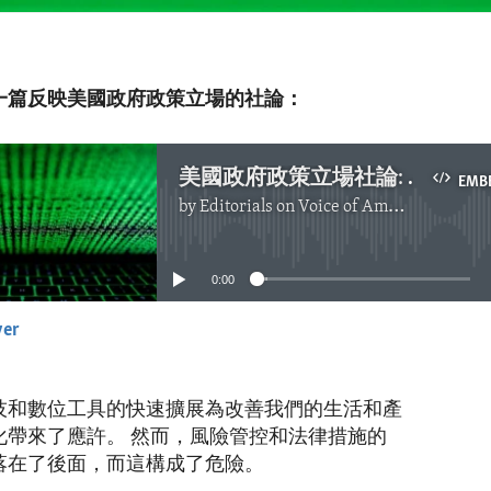
一篇反映美國政府政策立場的社論：
美國政府政策立場社論: 急需共同努力反對跨國犯罪
EMB
by
Editorials on Voice of America
No media source currently available
0:00
yer
EMBED
技和數位工具的快速擴展為改善我們的生活和產
化帶來了應許。 然而，風險管控和法律措施的
落在了後面，而這構成了危險。