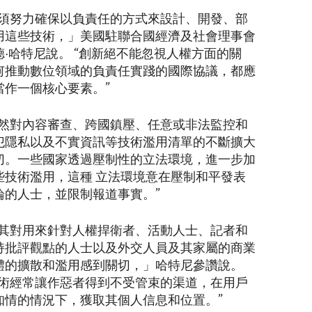
必須努力確保以負責任的方式來設計、開發、部
用這些技術，」美國駐聯合國經濟及社會理事會
德·哈特尼說。 “創新絕不能忽視人權方面的關
何推動數位領域的負責任實踐的國際協議，都應
當作一個核心要素。”
仍然對內容審查、跨國鎮壓、任意或非法監控和
犯隱私以及不實資訊等技術濫用清單的不斷擴大
切。一些國家透過壓制性的立法環境，進一步加
些技術濫用，這種 立法環境意在壓制和平發表
論的人士，並限制報道事實。”
尤其對用來針對人權捍衛者、活動人士、記者和
持批評觀點的人士以及外交人員及其家屬的商業
體的擴散和濫用感到關切，」哈特尼參讚說。
技術經常讓作惡者得到不受管束的渠道，在用戶
知情的情況下，獲取其個人信息和位置。”