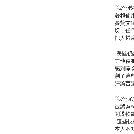
“我們
署和使
參贊艾
切，任
把人權
“美國
其他侵
感到關
劇了這
評論言
“我們
被認為
間諜軟
“這些
本人不