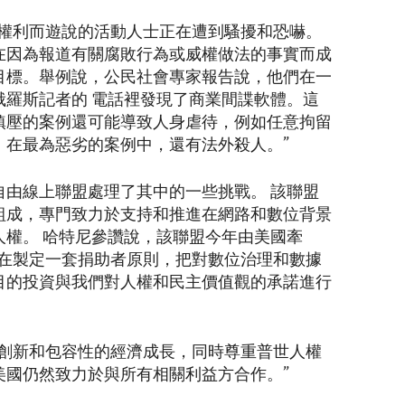
女權利而遊說的活動人士正在遭到騷擾和恐嚇。
在因為報道有關腐敗行為或威權做法的事實而成
目標。舉例說，公民社會專家報告說，他們在一
俄羅斯記者的 電話裡發現了商業間諜軟體。這
鎮壓的案例還可能導致人身虐待，例如任意拘留
，在最為惡劣的案例中，還有法外殺人。”
自由線上聯盟處理了其中的一些挑戰。 該聯盟
組成，專門致力於支持和推進在網路和數位背景
人權。 哈特尼參讚說，該聯盟今年由美國牽
正在製定一套捐助者原則，把對數位治理和數據
目的投資與我們對人權和民主價值觀的承諾進行
動創新和包容性的經濟成長，同時尊重普世人權
美國仍然致力於與所有相關利益方合作。”