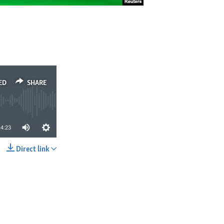
ED
SHARE
4:23
Direct link
SHARE