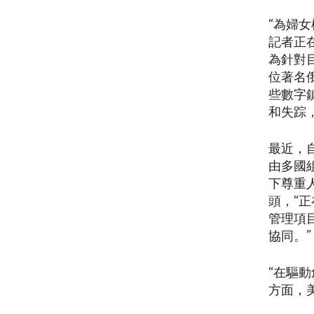
“為婦
記者正
為針對
位著名
些數字
和失踪
最近，
由多國
下尊重
頭，“
管理項
協同。”
“在驅
方面，