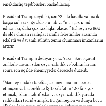
əməkdaşlıq təşəbbüsləri başladılacaq.
Prezident Tramp deyib ki, son 72 ildə İsraillə yalnız iki
başqa sülh razılığı əldə olunub və “mən çox ümid
edirəm ki, daha çox razılıqlar olacaq.” Bəhreyn və BƏƏ
ilə əldə olunan razılıqlar İsraillə fələstinlilər arasında
ədalətli və davamlı sülhün təmin olunnması imkanlarını
artırır.
Prezident Trampın dediyən görə, Yaxın Şərqə şərait
onillərlə davam edən qeyri-sabitlik və böhranlardan
sonra son üç ildə əhəmiyyətləi dərəcədə düzəlib.
“Mən regiondakı tərəfdaşlarımızın inamını bərpa
etmişəm və biz birlikdə İŞİD xilafətini 100 faiz yox
etmişik, İslamı təhrif edən və qeyri-sabitlik yaradan
radikalları təcrid etmişik. Bu gün region və dünya boyu