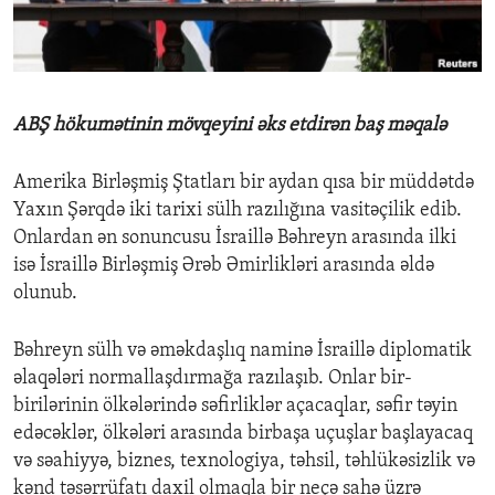
ENVIRONMENT AND HEALTH
IDEALS AND INSTITUTIONS
ABŞ hökumətinin mövqeyini əks etdirən baş məqalə
Amerika Birləşmiş Ştatları bir aydan qısa bir müddətdə
Yaxın Şərqdə iki tarixi sülh razılığına vasitəçilik edib.
Onlardan ən sonuncusu İsraillə Bəhreyn arasında ilki
isə İsraillə Birləşmiş Ərəb Əmirlikləri arasında əldə
olunub.
Bəhreyn sülh və əməkdaşlıq naminə İsraillə diplomatik
əlaqələri normallaşdırmağa razılaşıb. Onlar bir-
birilərinin ölkələrində səfirliklər açacaqlar, səfir təyin
edəcəklər, ölkələri arasında birbaşa uçuşlar başlayacaq
və səahiyyə, biznes, texnologiya, təhsil, təhlükəsizlik və
kənd təsərrüfatı daxil olmaqla bir neçə sahə üzrə