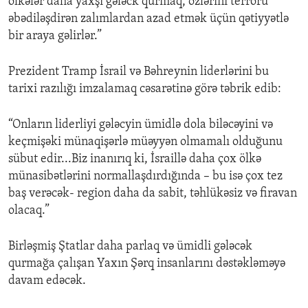
ölkələr daha yaxşı gələck qurmaq, özlərini terroru
əbədiləşdirən zalımlardan azad etmək üçün qətiyyətlə
bir araya gəlirlər.”
Prezident Tramp İsrail və Bəhreynin liderlərini bu
tarixi razılığı imzalamaq cəsarətinə görə təbrik edib:
“Onların liderliyi gələcyin ümidlə dola biləcəyini və
keçmişəki münaqişərlə müəyyən olmamalı olduğunu
sübut edir...Biz inanırıq ki, İsraillə daha çox ölkə
münasibətlərini normallaşdırdığında – bu isə çox tez
baş verəcək- region daha da sabit, təhlükəsiz və firavan
olacaq.”
Birləşmiş Ştatlar daha parlaq və ümidli gələcək
qurmağa çalışan Yaxın Şərq insanlarını dəstəkləməyə
davam edəcək.