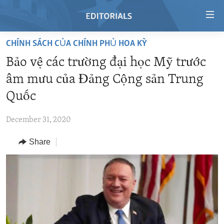
Accessibility
links
Skip
CHÍNH SÁCH CỦA CHÍNH PHỦ HOA KỲ
to
HOME
Bảo vệ các trường đại học Mỹ trước
main
VIDEO
content
âm mưu của Ðảng Cộng sản Trung
RADIO
Skip
Quốc
to
REGIONS
main
December 31, 2020
TOPICS
AFRICA
Navigation
Skip
Share
ARCHIVE
AMERICAS
HUMAN RIGHTS
to
ABOUT US
ASIA
SECURITY AND DEFENSE
Search
EUROPE
AID AND DEVELOPMENT
FOLLOW US
MIDDLE EAST
DEMOCRACY AND GOVERNANCE
ECONOMY AND TRADE