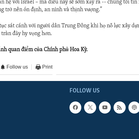
n hệ với Israel – mà điều này sẽ sớm xảy ra -- chúng tôi tin
ng trở nên ổn định, an ninh và thịnh vượng.”
 tục sát cánh với người dân Trung Đông khi họ nỗ lực xây d
à tràn đầy hy vọng hơn.
ánh quan điểm của Chính phủ Hoa Kỳ.
Follow us
Print
FOLLOW US