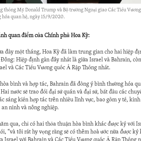
g thống Mỹ Donald Trump và Bộ trưởng Ngoại giao Các Tiểu Vương
 hóa quan hệ, ngày 15/9/2020.
ánh quan điểm của Chính phủ Hoa Kỳ:
a đầy một tháng, Hoa Kỳ đã làm trung gian cho hai hiệp đị
 Đông: Hiệp định gần đây nhất là giữa Israel và Bahrain, cò
srael và Các Tiểu Vương quốc Ả Rập Thống nhất.
 hòa bình và hợp tác, Bahrain đã đồng ý bình thường hóa qu
. Hai nước sẽ trao đổi đại sứ quán và đại sứ, bắt đầu các chuy
ác sáng kiến hợp tác trên nhiều lĩnh vực, bao gồm y tế, kin
, an ninh và nông nghiệp.
năm qua, chỉ có hai thỏa thuận hòa bình khác được ký với Is
, “và tôi rất hy vọng rằng sẽ có thêm hoà ước nữa được ký k
ữa Israel với Bahrain và Các Tiểu Vương quốc Ả Rập Thống 