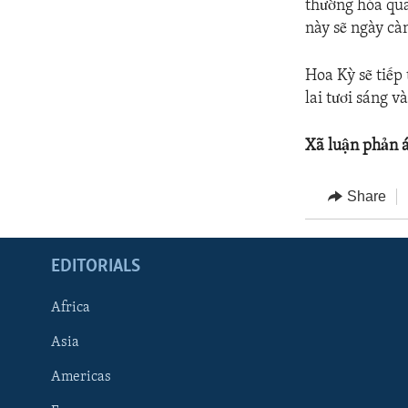
thường hóa qua
này sẽ ngày cà
Hoa Kỳ sẽ tiếp
lai tươi sáng v
Xã luận phản 
Share
EDITORIALS
Africa
Asia
Americas