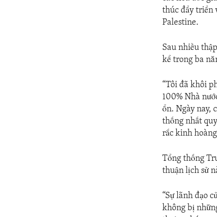
thúc đẩy triển
Palestine.
Sau nhiều thập
kể trong ba n
“Tôi đã khôi ph
100% Nhà nước 
ổn. Ngày nay, 
thống nhất quy
rắc kinh hoàng
Tổng thống Tru
thuận lịch sử n
“Sự lãnh đạo c
không bị những