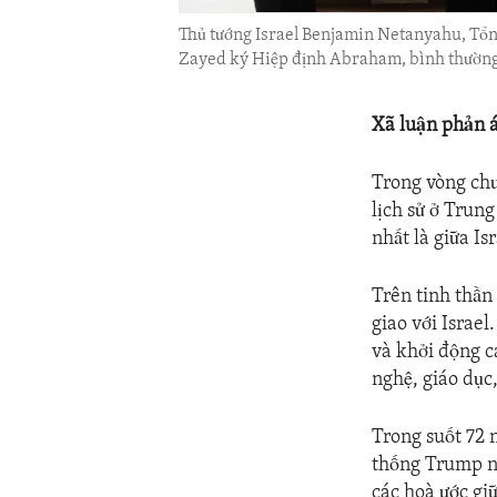
Thủ tướng Israel Benjamin Netanyahu, Tổn
Zayed ký Hiệp định Abraham, bình thường
Xã luận phản 
Trong vòng chư
lịch sử ở Trung
nhất là giữa I
Trên tinh thần
giao với Israel
và khởi động c
nghệ, giáo dục
Trong suốt 72 
thống Trump nói
các hoà ước gi