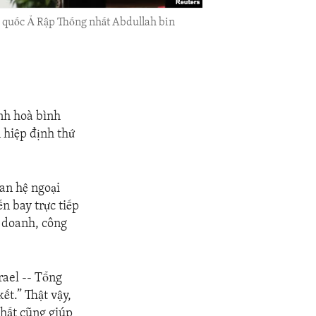
 quốc Ả Rập Thống nhất Abdullah bin
nh hoà bình
n hiệp định thứ
an hệ ngoại
ến bay trực tiếp
h doanh, công
rael -- Tổng
ết.” Thật vậy,
nhất cũng giúp