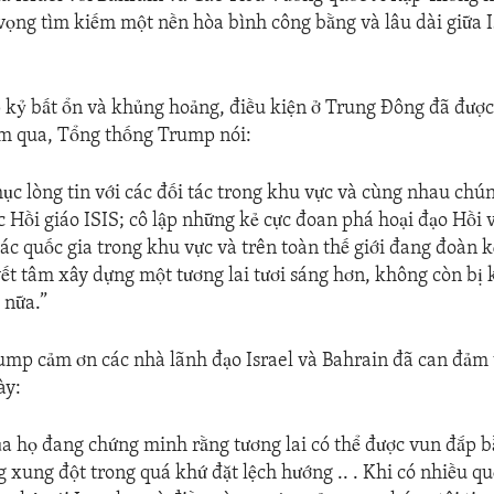
 vọng tìm kiếm một nền hòa bình công bằng và lâu dài giữa I
 kỷ bất ổn và khủng hoảng, điều kiện ở Trung Đông đã được
ăm qua, Tổng thống Trump nói:
ục lòng tin với các đối tác trong khu vực và cùng nhau chúng
Hồi giáo ISIS; cô lập những kẻ cực đoan phá hoại đạo Hồi v
các quốc gia trong khu vực và trên toàn thế giới đang đoàn k
ết tâm xây dựng một tương lai tươi sáng hơn, không còn bị 
 nữa.”
mp cảm ơn các nhà lãnh đạo Israel và Bahrain đã can đảm 
ày:
ủa họ đang chứng minh rằng tương lai có thể được vun đắp 
 xung đột trong quá khứ đặt lệch hướng .. . Khi có nhiều qu