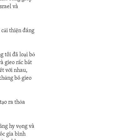
srael và
 cải thiện đáng
 tôi đã loại bỏ
à gieo rắc bất
ết với nhau,
khủng bố gieo
tạo ra thỏa
bằng hy vọng và
ốc gia bình