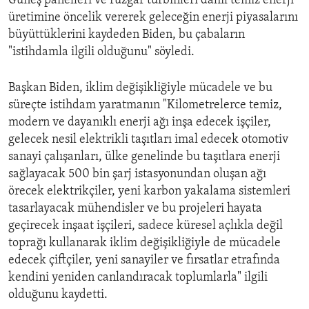
Güneş panelleri ve rüzgar türbinleri dahil temiz enerji
üretimine öncelik vererek geleceğin enerji piyasalarını
büyüttüklerini kaydeden Biden, bu çabaların
"istihdamla ilgili olduğunu" söyledi.
Başkan Biden, iklim değişikliğiyle mücadele ve bu
süreçte istihdam yaratmanın "Kilometrelerce temiz,
modern ve dayanıklı enerji ağı inşa edecek işçiler,
gelecek nesil elektrikli taşıtları imal edecek otomotiv
sanayi çalışanları, ülke genelinde bu taşıtlara enerji
sağlayacak 500 bin şarj istasyonundan oluşan ağı
örecek elektrikçiler, yeni karbon yakalama sistemleri
tasarlayacak mühendisler ve bu projeleri hayata
geçirecek inşaat işçileri, sadece küresel açlıkla değil
toprağı kullanarak iklim değişikliğiyle de mücadele
edecek çiftçiler, yeni sanayiler ve fırsatlar etrafında
kendini yeniden canlandıracak toplumlarla" ilgili
olduğunu kaydetti.