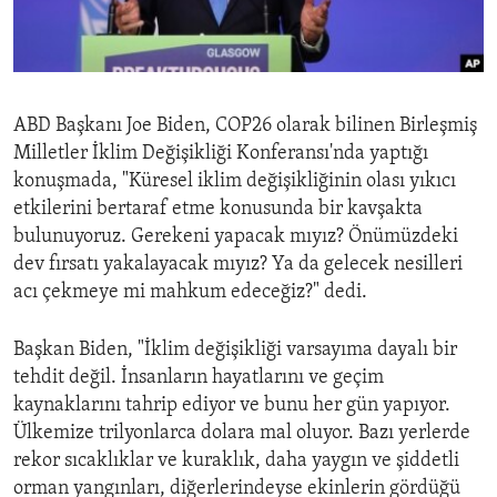
ENVIRONMENT AND HEALTH
IDEALS AND INSTITUTIONS
ABD Başkanı Joe Biden, COP26 olarak bilinen Birleşmiş
Milletler İklim Değişikliği Konferansı'nda yaptığı
konuşmada, "Küresel iklim değişikliğinin olası yıkıcı
etkilerini bertaraf etme konusunda bir kavşakta
bulunuyoruz. Gerekeni yapacak mıyız? Önümüzdeki
dev fırsatı yakalayacak mıyız? Ya da gelecek nesilleri
acı çekmeye mi mahkum edeceğiz?" dedi.
Başkan Biden, "İklim değişikliği varsayıma dayalı bir
tehdit değil. İnsanların hayatlarını ve geçim
kaynaklarını tahrip ediyor ve bunu her gün yapıyor.
Ülkemize trilyonlarca dolara mal oluyor. Bazı yerlerde
rekor sıcaklıklar ve kuraklık, daha yaygın ve şiddetli
orman yangınları, diğerlerindeyse ekinlerin gördüğü