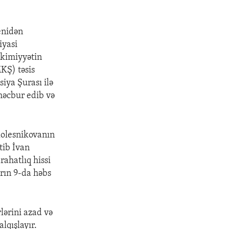
enidən
iyasi
akimiyyətin
KŞ) təsis
iya Şurası ilə
 məcbur edib və
Kolesnikovanın
tib İvan
ahatlıq hissi
rın 9-da həbs
lərini azad və
lqışlayır.