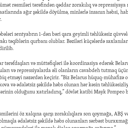
kümət rəsmiləri tərəfindən qəddar zorakılıq və repressiyaya 
atlarında ağır şəkildə döyülmə, minlərlə insanın həbsi, ha
.
əbələri sentyabrın 1-dən bəri qara geyimli təhlükəsiz qüvvələ
rakı təqiblərin qurbanı olublar. Bəziləri küçələrdə saxlanı
irilib.
ar tərəfdaşları və müttəfiqləri ilə koordinasiya edərək Bela
uları və repressiyalarda əli olanların cavabdeh tutmaq üçün
tbiq etməyi nəzərdən keçirir. “Biz Belarus hüquq-mühafizə 
ova və ədalətsiz şəkildə həbs olunan hər kəsin təhlükəsizli
ərinin olduğunu xatırladırıq,” dövlət katibi Mayk Pompeo 
smilərini öz xalqına qarşı zorakılıqlara son qoymağa, ABŞ v
 olmaqla ədalətsiz şəkildə həbs olunanları sərbəst buraxmağ