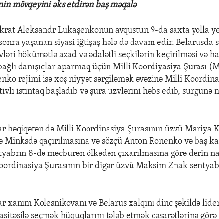
in mövqeyini əks etdirən baş məqalə
okrat Aleksandr Lukaşenkonun avqustun 9-da saxta yolla y
sonra yaşanan siyasi iğtişaş hələ də davam edir. Belarusda s
vləri hökümətlə azad və ədalətli seçkilərin keçirilməsi və h
 bağlı danışıqlar aparmaq üçün Milli Koordiyasiya Şurası (M
nko rejimi isə xoş niyyət sərgiləmək əvəzinə Milli Koordinas
tivli istintaq başladıb və şura üzvlərini həbs edib, sürgünə
lar həqiqətən də Milli Koordinasiya Şurasının üzvü Mariya 
ə Minksdə qaçırılmasına və sözçü Anton Ronenko və baş ka
yabrın 8-də məcburən ölkədən çıxarılmasına görə dərin nar
 Koordinasiya Şurasının bir digər üzvü Maksim Znak sentyab
ar xanım Kolesnikovanı və Belarus xalqını dinc şəkildə lider
vasitəsilə seçmək hüquqlarını tələb etmək cəsarətlərinə görə a