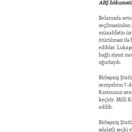
ABŞ hökumətin
Belarusda avt
seçilməsindən 
müxalifətin üz
ötürülməsi ilə
ediblər. Lukaşe
bağlı siyasi mo
oğurlayıb.
Birləşmiş Ştat
sentyabrın 7-d
Kratsunun sent
keçirir. Milli
edilib.
Birləşmiş Ştatl
ədalətli seçki 