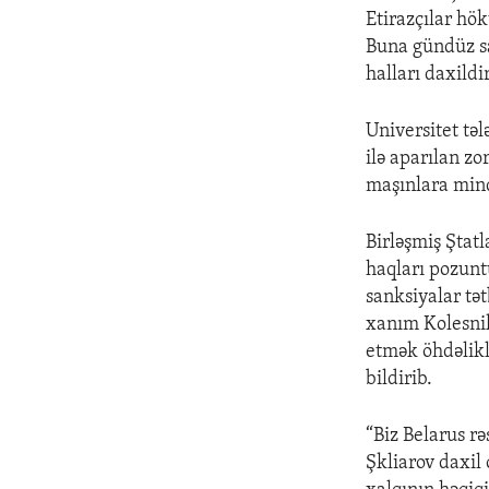
Etirazçılar hö
Buna gündüz sa
halları daxildir
Universitet təl
ilə aparılan zo
maşınlara mind
Birləşmiş Ştatl
haqları pozunt
sanksiyalar tə
xanım Kolesnik
etmək öhdəlikl
bildirib.
“Biz Belarus rə
Şkliarov daxil