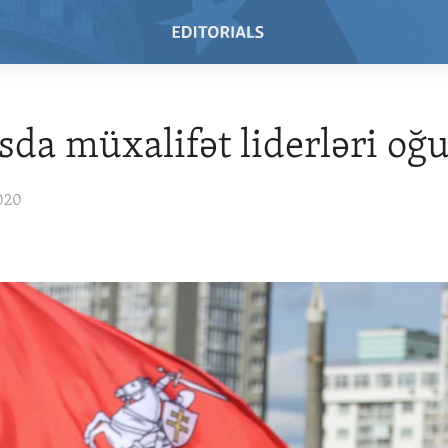
sda müxalifət liderləri oğ
020