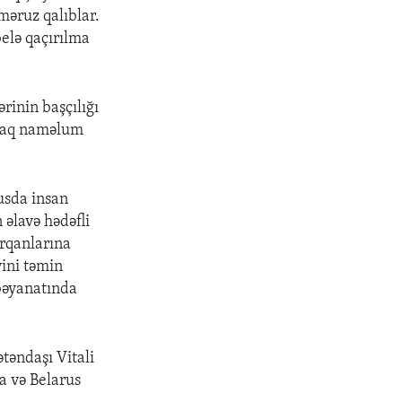
məruz qalıblar.
belə qaçırılma
rinin başçılığı
laraq naməlum
rusda insan
 əlavə hədəfli
orqanlarına
yini təmin
bəyanatında
ətəndaşı Vitali
a və Belarus