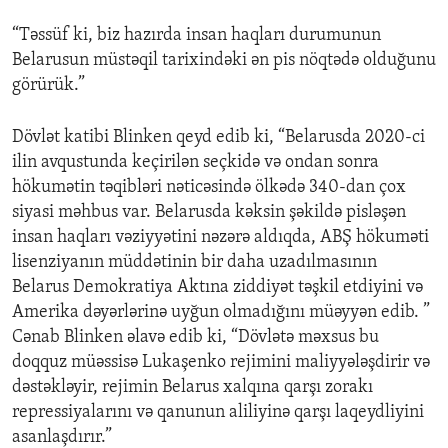
“Təssüf ki, biz hazırda insan haqları durumunun
Belarusun müstəqil tarixindəki ən pis nöqtədə olduğunu
görürük.”
Dövlət katibi Blinken qeyd edib ki, “Belarusda 2020-ci
ilin avqustunda keçirilən seçkidə və ondan sonra
hökumətin təqibləri nəticəsində ölkədə 340-dan çox
siyasi məhbus var. Belarusda kəksin şəkildə pisləşən
insan haqları vəziyyətini nəzərə aldıqda, ABŞ hökuməti
lisenziyanın müddətinin bir daha uzadılmasının
Belarus Demokratiya Aktına ziddiyət təşkil etdiyini və
Amerika dəyərlərinə uyğun olmadığını müəyyən edib. ”
Cənab Blinken əlavə edib ki, “Dövlətə məxsus bu
doqquz müəssisə Lukaşenko rejimini maliyyələşdirir və
dəstəkləyir, rejimin Belarus xalqına qarşı zorakı
repressiyalarını və qanunun aliliyinə qarşı laqeydliyini
asanlaşdırır.”