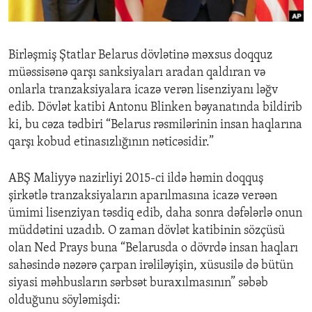
ENVIRONMENT AND HEALTH
IDEALS AND INSTITUTIONS
Birləşmiş Ştatlar Belarus dövlətinə məxsus doqquz
müəssisənə qarşı sanksiyaları aradan qaldıran və
onlarla tranzaksiyalara icazə verən lisenziyanı ləğv
edib. Dövlət katibi Antonu Blinken bəyanatında bildirib
ki, bu cəza tədbiri “Belarus rəsmilərinin insan haqlarına
qarşı kobud etinasızlığının nəticəsidir.”
ABŞ Maliyyə nazirliyi 2015-ci ildə həmin doqquş
şirkətlə tranzaksiyaların aparılmasına icazə verəən
ümimi lisenziyan təsdiq edib, daha sonra dəfələrlə onun
müddətini uzadıb. O zaman dövlət katibinin sözçüsü
olan Ned Prays buna “Belarusda o dövrdə insan haqları
sahəsində nəzərə çarpan irəliləyişin, xüsusilə də bütün
siyasi məhbusların sərbsət buraxılmasının” səbəb
olduğunu söyləmişdi: