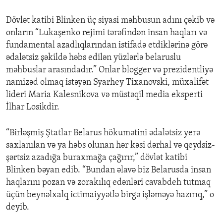
Dövlət katibi Blinken üç siyasi məhbusun adını çəkib və
onların “Lukaşenko rejimi tərəfindən insan haqları və
fundamental azadlıqlarından istifadə etdiklərinə görə
ədalətsiz şəkildə həbs edilən yüzlərlə belaruslu
məhbuslar arasındadır.” Onlar blogger və prezidentliyə
namizəd olmaq istəyən Syarhey Tixanovski, müxalifət
lideri Maria Kalesnikova və müstəqil media eksperti
İlhar Losikdir.
“Birləşmiş Ştatlar Belarus hökumətini ədalətsiz yerə
saxlanılan və ya həbs olunan hər kəsi dərhal və qeydsiz-
şərtsiz azadığa buraxmağa çağırır,” dövlət katibi
Blinken bəyan edib. “Bundan əlavə biz Belarusda insan
haqlarını pozan və zorakılıq edənləri cavabdeh tutmaq
üçün beynəlxalq ictimaiyyətlə birgə işləməyə hazırıq,” o
deyib.