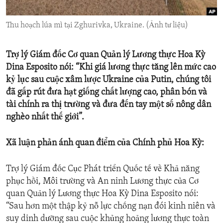
ENVIRONMENT AND HEALTH
Thu hoạch lúa mì tại Zghurivka, Ukraine. (Ảnh tư liệu)
IDEALS AND INSTITUTIONS
Trợ lý Giám đốc Cơ quan Quản lý Lương thực Hoa Kỳ
Dina Esposito nói: “Khi giá lương thực tăng lên mức cao
kỷ lục sau cuộc xâm lược Ukraine của Putin, chúng tôi
đã gấp rút đưa hạt giống chất lượng cao, phân bón và
tài chính ra thị trường và đưa đến tay một số nông dân
nghèo nhất thế giới”.
Xã luận phản ánh quan điểm của Chính phủ Hoa Kỳ:
Trợ lý Giám đốc Cục Phát triển Quốc tế về Khả năng
phục hồi, Môi trường và An ninh Lương thực của Cơ
quan Quản lý Lương thực Hoa Kỳ Dina Esposito nói:
“Sau hơn một thập kỷ nỗ lực chống nạn đói kinh niên và
suy dinh dưỡng sau cuộc khủng hoảng lương thực toàn