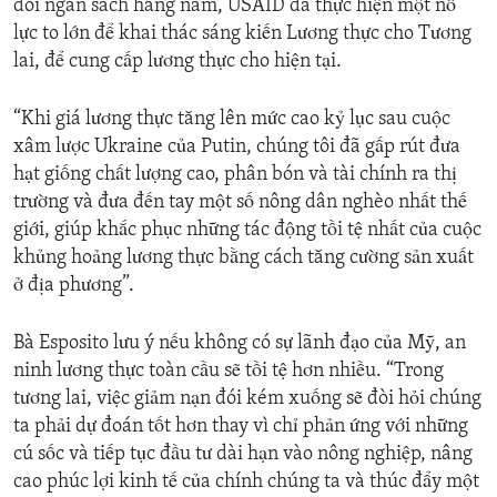
đôi ngân sách hàng năm, USAID đã thực hiện một nỗ
lực to lớn để khai thác sáng kiến Lương thực cho Tương
lai, để cung cấp lương thực cho hiện tại.
“Khi giá lương thực tăng lên mức cao kỷ lục sau cuộc
xâm lược Ukraine của Putin, chúng tôi đã gấp rút đưa
hạt giống chất lượng cao, phân bón và tài chính ra thị
trường và đưa đến tay một số nông dân nghèo nhất thế
giới, giúp khắc phục những tác động tồi tệ nhất của cuộc
khủng hoảng lương thực bằng cách tăng cường sản xuất
ở địa phương”.
Bà Esposito lưu ý nếu không có sự lãnh đạo của Mỹ, an
ninh lương thực toàn cầu sẽ tồi tệ hơn nhiều. “Trong
tương lai, việc giảm nạn đói kém xuống sẽ đòi hỏi chúng
ta phải dự đoán tốt hơn thay vì chỉ phản ứng với những
cú sốc và tiếp tục đầu tư dài hạn vào nông nghiệp, nâng
cao phúc lợi kinh tế của chính chúng ta và thúc đẩy một