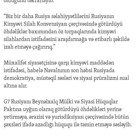
olduğunu təkrarlayıb.
“Biz bir daha Rusiya səlahiyyətlilərini Rusiyanın
Kimyəvi Silah Konvensiyası çərçivəsində götürdüyü
öhdəliklər baxımından öz torpaqlarında kimyəvi
silahlardan istifadəsini araşdırmağa və etibarlı şəkildə
izah etməyə çağırırıq.”
Müxalifət siyasətçisinə qarşı kimyəvi maddədən
istifadəsi, habelə Navalnının son həbsi Rusiyada
demokratiya, müstəqil səsləri və siyasi prüralizmi sual
altına alır.
G7 Rusiyanı Beynəlxalq Mülki və Siyasi Hüquqlar
Paktına uyğun olaraq götürdüyü öhdəlikləri yerinə
yetirməyə, ərazisi və yurisdiksiyası çərçivəsində bütün
şəxsləri ifadə azadlığı hüququ ilə təmin etməyə səsləyib.