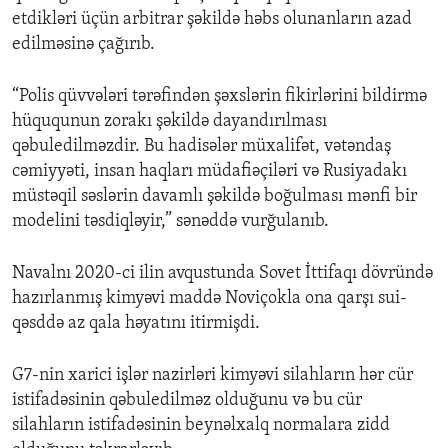
etdikləri üçün arbitrar şəkildə həbs olunanların azad
edilməsinə çağırıb.
“Polis qüvvələri tərəfindən şəxslərin fikirlərini bildirmə
hüququnun zorakı şəkildə dayandırılması
qəbuledilməzdir. Bu hadisələr müxalifət, vətəndaş
cəmiyyəti, insan haqları müdafiəçiləri və Rusiyadakı
müstəqil səslərin davamlı şəkildə boğulması mənfi bir
modelini təsdiqləyir,” sənəddə vurğulanıb.
Navalnı 2020-ci ilin avqustunda Sovet İttifaqı dövründə
hazırlanmış kimyəvi maddə Noviçokla ona qarşı sui-
qəsddə az qala həyatını itirmişdi.
G7-nin xarici işlər nazirləri kimyəvi silahların hər cür
istifadəsinin qəbuledilməz olduğunu və bu cür
silahların istifadəsinin beynəlxalq normalara zidd