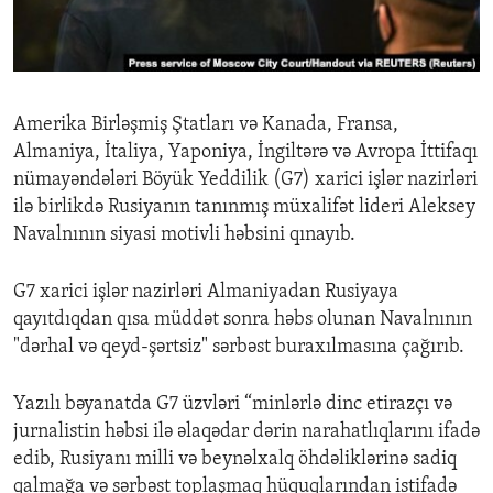
ENVIRONMENT AND HEALTH
IDEALS AND INSTITUTIONS
Amerika Birləşmiş Ştatları və Kanada, Fransa,
Almaniya, İtaliya, Yaponiya, İngiltərə və Avropa İttifaqı
nümayəndələri Böyük Yeddilik (G7) xarici işlər nazirləri
ilə birlikdə Rusiyanın tanınmış müxalifət lideri Aleksey
Navalnının siyasi motivli həbsini qınayıb.
G7 xarici işlər nazirləri Almaniyadan Rusiyaya
qayıtdıqdan qısa müddət sonra həbs olunan Navalnının
"dərhal və qeyd-şərtsiz" sərbəst buraxılmasına çağırıb.
Yazılı bəyanatda G7 üzvləri “minlərlə dinc etirazçı və
jurnalistin həbsi ilə əlaqədar dərin narahatlıqlarını ifadə
edib, Rusiyanı milli və beynəlxalq öhdəliklərinə sadiq
qalmağa və sərbəst toplaşmaq hüquqlarından istifadə