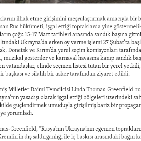
larını ilhak etme girişimini meşrulaştırmak amacıyla bir b
nan Rus hükümeti, işgal ettiği topraklarda yine göstermeli
ların çoğu 15-17 Mart tarihleri arasında sandık başına gitm
 altındaki Ukrayna’da erken oy verme işlemi 27 Şubat’ta başl
k, Donetsk ve Kırım’da yerel seçim komisyonları tarafınd
, müzikal gösteriler ve karnaval havasına kanıp sandık ba
 vatandaşlar, elinde seçmen listesi tutan bir yerel yetkili,
ir başkası ve silahlı bir asker tarafından ziyaret edildi.
miş Milletler Daimi Temsilcisi Linda Thomas-Greenfield bu
yna’nın yasadışı olarak işgal ettiği bölgeleri üzerindeki sa
şekilde güçlendirmek umuduyla girişilmiş bariz bir propaga
iye yorumladı.
mas-Greenfield, “Rusya’nın Ukrayna’nın egemen topraklar
emlin’in dış saldırganlığı ile iç baskısı arasındaki bağın k