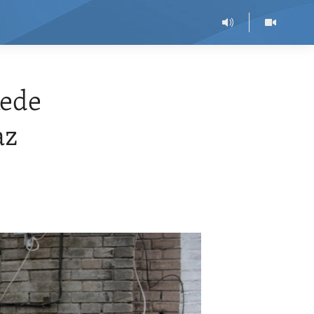
kede
az