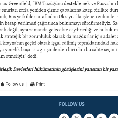
mas-Greenfield, “BM Tüzüğünü desteklemek ve Rusya’nın 
ve sınırları zorla yeniden çizme çabalarına karşı birlikte 
li; Rus yetkililer tarafından Ukrayna’da işlenen zulümler 
için hesap verilmesi çağrısında bulunmayı sürdürmeliyiz. Sa
rak değil, aynı zamanda gelecekte caydırıcılığı ve hukuku
cak stratejik bir zorunluluk olarak da mağdurlar için adalet
Ukrayna’nın geçici olarak işgal edilmiş topraklarındaki haks
a yönelik başarısız girişimlerden biri olan bu sahte seçimi
m etmeliyiz” dedi.
rleşik Devletleri hükümetinin görüşlerini yansıtan bir yazı
Follow us
Print
FOLLOW US