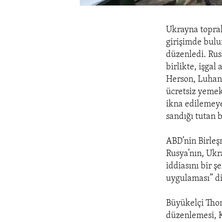
Ukrayna toprak
girişimde bulu
düzenledi. Rus
birlikte, işgal
Herson, Luhans
ücretsiz yemek
ikna edilemeyen
sandığı tutan b
ABD’nin Birleş
Rusya’nın, Ukra
iddiasını bir 
uygulaması” d
Büyükelçi Tho
düzenlemesi, Kr