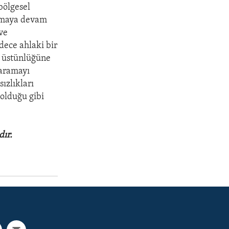
bölgesel
durmaya devam
ve
dece ahlaki bir
n üstünlüğüne
 aramayı
ızlıkları
 olduğu gibi
dır.