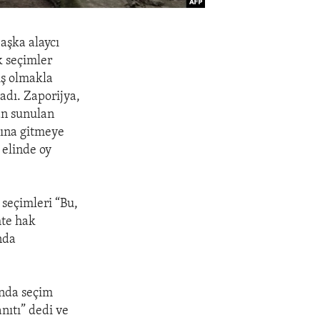
aşka alaycı
k seçimler
iş olmakla
adı. Zaporijya,
an sunulan
şına gitmeye
 elinde oy
 seçimleri “Bu,
hte hak
nda
ında seçim
anıtı” dedi ve