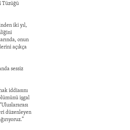
BM Tüzüğü
nden iki yıl,
liğini
larında, onun
erini açıkça
anda sessiz
ak iddiasını
ölümünü işgal
“Uluslararası
eri düzenleyen
ğırıyoruz.”