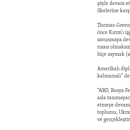
şöyle devam et
ilkelerine karş
Thomas-Greenfie
önce Kırım’ı i
savunmaya dev
rızası olmaksı
hiçe saymak (a
Amerikalı dipl
kalmamalı” de
“ABD, Rusya Fe
asla tanımayac
etmeye devam e
toplumu, Ukray
ve gerçekleşti