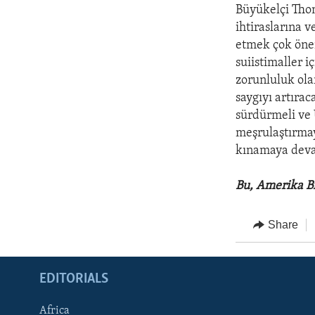
Büyükelçi Tho
ihtiraslarına 
etmek çok önem
suiistimaller 
zorunluluk ola
saygıyı artıra
sürdürmeli ve 
meşrulaştırmay
kınamaya deva
Bu, Amerika Bi
Share
EDITORIALS
Africa