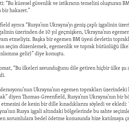
ti: “Bu küresel güvenlik ve istikrarın temelini oluşturan 
ı bir hakaret.”
ld ayrıca “Rusya’nın Ukrayna’yı geniş çaplı işgalinin üzeri
şgalinin üzerinden de 10 yıl geçmişken, Ukrayna’nın egemen
am etmeliyiz. Başka bir egemen BM üyesi devletin toprak
zın seçim düzenlemek, egemenlik ve toprak bütünlüğü ilkel
nlamına gelir)” diye konuştu.
omat, “Bu ilkeleri savunduğunu dile getiren hiçbir ülke şu 
di.
derasyonu’nun Ukrayna’nın egemen toprakları üzerindeki h
ak” diyen Thomas-Greenfield, Rusya’nın Ukrayna’nın bir b
tmesini de kesin bir dille kınadıklarını söyledi ve ekledi: 
na’nın Rusya işgali altındaki bölgelerinde bu sahte seçiml
ren sorumlulara bedel ödetme konusunda bize katılmaya ça