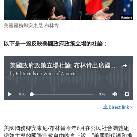
ENVIRONMENT AND HEALTH
IDEALS AND INSTITUTIONS
美國國務卿安東尼·布林肯
以下是一篇反映美國政府政策立場的社論：
美國政府政策立場社論: 布林肯出席國際宗教自由峰會
by
Editorials on Voice of America
No media source currently available
0:00
3:47
Direct link
美國國務卿安東尼·布林肯今年6月在公民社會團體組
織並主導的國際宗教自由峰會上說：“美國對保護和推