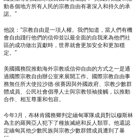
動各個地方所有人民的宗教自由有著深入和持久的承
諾。”
他說：“宗教自由是一項人權。我們知道，當人們有機
會自由踐行他們的信仰並以最全面的自我來為他們社
區的成功做出貢獻時，世界就會更加安全和更加穩
定。”
美國國務院推動海外宗教或信仰自由的方式之一是通
過國際宗教自由辦公室來展開工作。國際宗教自由事
務無任所大使拉沙德·侯賽因與外國政府、宗教少數群
體成員、公民社會倡導人士與宗教領袖接觸，以推動
合作、相互尊重和包容。
今年3月，布林肯國務卿判定緬甸軍隊成員對以穆斯林
為主的羅興亞人犯下了種族滅絕和反人類罪。他還認
定緬甸其他少數民族與宗教少數群體成員遭到了暴