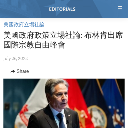
Accessibility
links
Skip
美國政府立場社論
to
HOME
美國政府政策立場社論: 布林肯出席
main
VIDEO
content
國際宗教自由峰會
RADIO
Skip
to
July 26, 2022
REGIONS
main
Share
TOPICS
AFRICA
Navigation
Skip
ARCHIVE
AMERICAS
HUMAN RIGHTS
to
ABOUT US
ASIA
SECURITY AND DEFENSE
Search
EUROPE
AID AND DEVELOPMENT
FOLLOW US
MIDDLE EAST
DEMOCRACY AND GOVERNANCE
ECONOMY AND TRADE