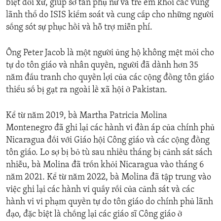
biệt đối xử, giúp sơ tán phụ nữ và trẻ em khỏi các vùng
lãnh thổ do ISIS kiểm soát và cung cấp cho những người
sống sót sự phục hồi và hỗ trợ miễn phí.
Ông Peter Jacob là một người ủng hộ không mệt mỏi cho
tự do tôn giáo và nhân quyền, người đã dành hơn 35
năm đấu tranh cho quyền lợi của các cộng đồng tôn giáo
thiểu số bị gạt ra ngoài lề xã hội ở Pakistan.
Kể từ năm 2019, bà Martha Patricia Molina
Montenegro đã ghi lại các hành vi đàn áp của chính phủ
Nicaragua đối với Giáo hội Công giáo và các cộng đồng
tôn giáo. Lo sợ bị bỏ tù sau nhiều tháng bị cảnh sát sách
nhiễu, bà Molina đã trốn khỏi Nicaragua vào tháng 6
năm 2021. Kể từ năm 2022, bà Molina đã tập trung vào
việc ghi lại các hành vi quấy rối của cảnh sát và các
hành vi vi phạm quyền tự do tôn giáo do chính phủ lãnh
đạo, đặc biệt là chống lại các giáo sĩ Công giáo ở