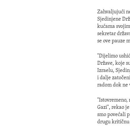
Zahvaljujući 
Sjedinjene Drža
kućama svojim 
sekretar držav
se ove pauze mo
"Dijelimo ushi
Države, koje su
Izraelu, Sjedin
i dalje zatočen
radom dok ne v
"Istovremeno,
Gazi", rekao j
smo povećali pr
drugu kritičnu