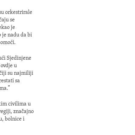
u orkestrirale
ćaju se
ekao je
 je nadu da bi
pomoći.
ući Sjedinjene
 ovdje u
iji su najmiliji
estati sa
ima.”
im civilima u
egiji, značajno
, bolnice i