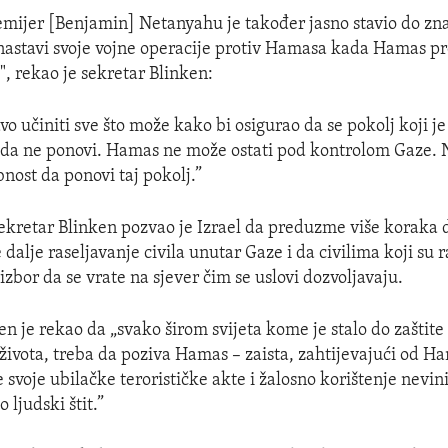
remijer [Benjamin] Netanyahu je također jasno stavio do zna
astavi svoje vojne operacije protiv Hamasa kada Hamas pr
", rekao je sekretar Blinken:
vo učiniti sve što može kako bi osigurao da se pokolj koji 
kada ne ponovi. Hamas ne može ostati pod kontrolom Gaze.
nost da ponovi taj pokolj.”
ekretar Blinken pozvao je Izrael da preduzme više koraka da
e dalje raseljavanje civila unutar Gaze i da civilima koji su r
zbor da se vrate na sjever čim se uslovi dozvoljavaju.
en je rekao da „svako širom svijeta kome je stalo do zaštit
h života, treba da poziva Hamas – zaista, zahtijevajući od H
svoje ubilačke terorističke akte i žalosno korištenje nevi
 ljudski štit.”