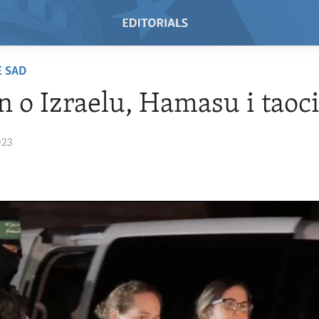
E SAD
n o Izraelu, Hamasu i tao
023