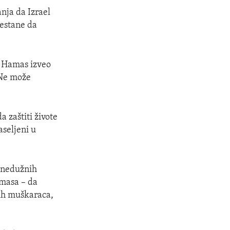
nja da Izrael
estane da
je Hamas izveo
 Ne može
 zaštiti živote
aseljeni u
e nedužnih
amasa – da
nih muškaraca,