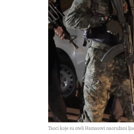
ENVIRONMENT AND HEALTH
IDEALS AND INSTITUTIONS
Taoci koje su oteli Hamasovi naoružani l