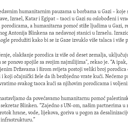
nedavnim humanitarnim pauzama u borbama u Gazi – koje s
ve, Izrael, Katar i Egipat – taoci u Gazi su oslobođeni i vra
porodicama, a humanitarna pomoć stiže ljudima u Gazi, r
nog Antonija Blinkena na nedavnoj stanici u Izraelu. Izrazio
gle produžiti kako bi se iz Gaze izvuklo više talaca i više 
ćenje, olakšanje porodica iz više od deset zemalja, uključuj
 se ponovo spojile sa svojim najmilijima", rekao je. “A ipak,
jenim Državama i širom svijeta postoji veliki broj porodica č
i i koji očajnički žele da ih bezbjedno vrate kući. Nećemo pr
ratimo svakog taoca kući sa njihovim porodicama i voljen
 nastavljamo da povećavamo humanitarnu pomoć palestinsk
e sekretar Blinken. “Zajedno s UN-om, našim partnerima u r
otok hrane, vode, lijekova, goriva u pogon za desalinizaciju
 infrastrukturu.”