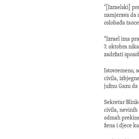
"[Izraelski] p
namjerava da n
oslobađa taoce
“Izrael ima pra
7. oktobra ni
zadržati sposob
Istovremeno, s
civila, izbjegn
južnu Gazu da i
Sekretar Blink
civila, nevini
odmah prekine 
žena i djece kao