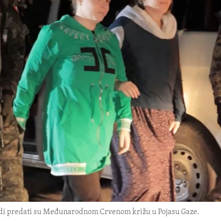
judi predati su Međunarodnom Crvenom križu u Pojasu Gaze.