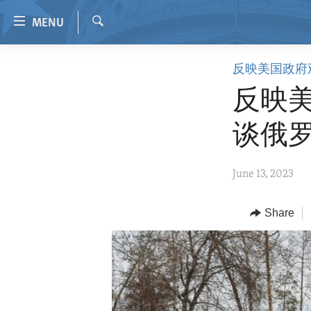
Accessibility
MENU
links
Search
Skip
HOME
反映美国政府
to
VIDEO
main
反映美
content
RADIO
Skip
谈俄
REGIONS
to
main
TOPICS
AFRICA
June 13, 2023
Navigation
ARCHIVE
AMERICAS
HUMAN RIGHTS
Skip
to
ABOUT US
Share
ASIA
SECURITY AND DEFENSE
Search
EUROPE
AID AND DEVELOPMENT
MIDDLE EAST
DEMOCRACY AND GOVERNANCE
ECONOMY AND TRADE