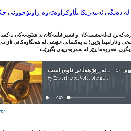
لە دەنگی ئەمەریکا بڵاوکراوەتەوە ڕاوبۆچوونی ح
ەڕدەکەین فەلەستینییەکان و ئیسرائیلییەکان بە شێوەیەکی یەکس
تی و ئارامیدا بژین؛ بە یەکسانی خۆشی لە هەنگاوەکانی ئازاد
گرن. هەروەها ڕێز لە سەروەرییان بگیرێت."
بنیادنانی ئاشتی لە ڕۆژهەڵاتی ناوەڕاست
EMB
by
Editorials on Voice of America
No media source currently available
0:00
yer
EMBED