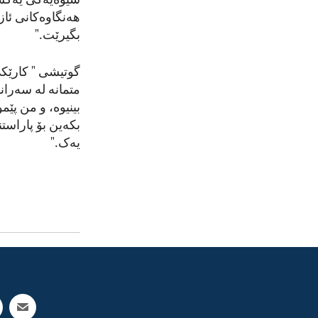
شێوەیەکی یەکسا
هەنگاوەکانی ئا
بگیرێت."
گوتیشی " کارێکی
متمانە لە سەران
بینیوە، و من پێ
بکەین بۆ پاراست
یەک."