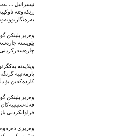
ئیسرائیل ... لەس
ڕێکەوتنە ناوکیی
بەرەنگاربوونەوە
وەزیر بلینکن گوت
پێویستە چارەسە
چارەسەرکردنی ڕ
ویلایەتە یەکگرت
یارمەتییە گرنگ
کاردەکەین بۆ دڵ
وەزیر بلینکن گو
فەلەستینییەکان ل
فراوانکردنی باز
وەزیری دەرەوە ب