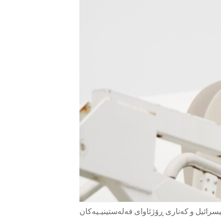
ENVIRONMENT AND HEALTH
IDEALS AND INSTITUTIONS
یسرائیل و کەناری ڕۆژئاوای فەلەستینیـیەکان