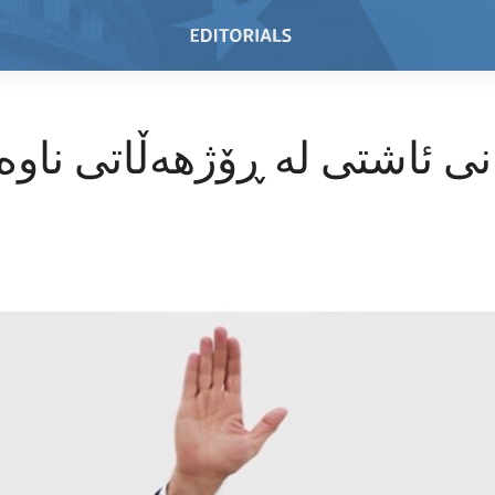
نانی ئاشتی لە ڕۆژهەڵاتی نا