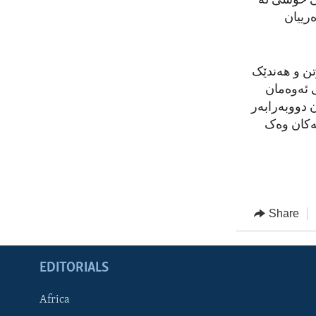
ی خۆشی لە
رییان
تن و هەندێک
ی ئەوەمان
 دووبەرابەر
یەکان وەک
Share
EDITORIALS
Africa