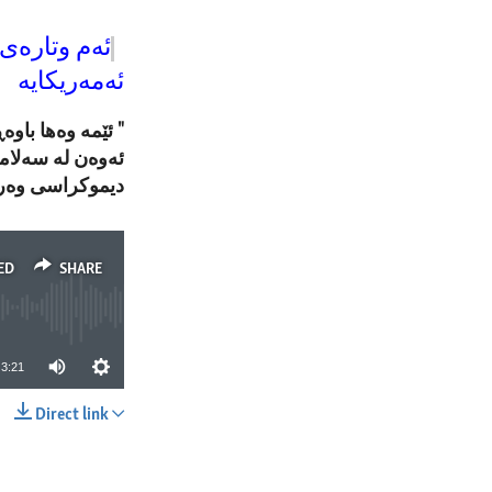
ئەم وتارەی 
ئەمەریکایە
" ئێمە وەها باو
ئەوەن لە سەلامە
دیموکراسی وەرب
ED
SHARE
3:21
Direct link
SHARE