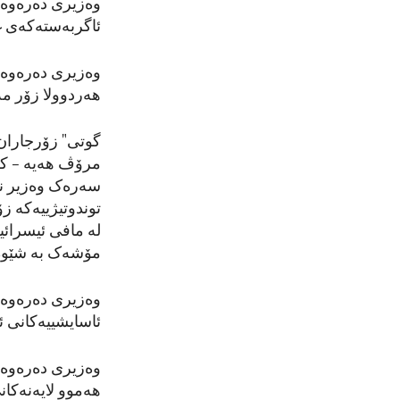
وەزیری دەرەوە ئ
ئاگربەستەکەی غ
وەزیری دەرەوە ب
هەردوولا زۆر م
گوتی" زۆرجاران 
مرۆڤ هەیە – کچێک
سەرەک وەزیر نە
توندوتیژییەکە ز
لە مافی ئیسرائی
مۆشەک بە شێوە
وەزیری دەرەوە ب
ئاسایشییەکانی ئ
وەزیری دەرەوە ب
هەموو لایەنەکان