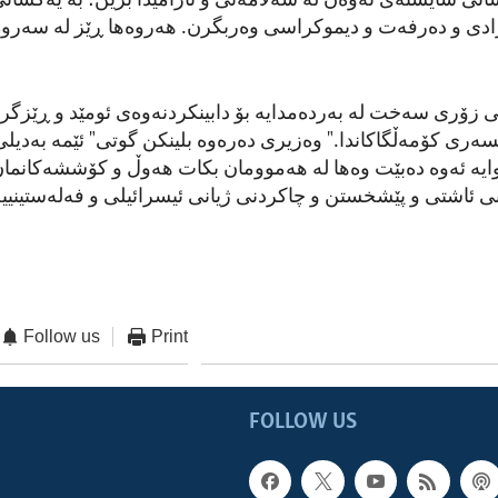
نی شایستەی ئەوەن لە سەلامەتی و ئارامیدا بژین؛ بە یەکسان
زادی و دەرفەت و دیموکراسی وەربگرن. هەروەها ڕێز لە سەروە
 زۆری سەخت لە بەردەمدایە بۆ دابینکردنەوەی ئومێد و ڕێزگر
سەری کۆمەڵگاکاندا." وەزیری دەرەوە بلینکن گوتی" ئێمە بەدیل
موایە ئەوە دەبێت وەها لە هەموومان بکات هەوڵ و کۆششەکانمان
نی ئاشتی و پێشخستن و چاکردنی ژیانی ئیسرائیلی و فەلەستینی
Follow us
Print
FOLLOW US