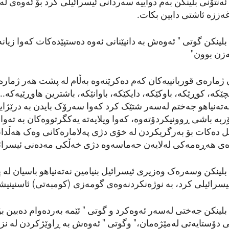
ەنتۆنی بلینکن بەم دواییە سەردانی ئیسرائیلی کرد بۆ ئەوەی ل
ەززە ئاشتی دابین بکات.
لینکن گوتی " ئەوەش بە دانپێنانی ئەوە دەستپێدەکات کەوا زیانە
ەزن بوون"
ژمارەی قوربانییەکان کەم دەکرێنەوە بەڵام لە پشت هەر ژمارە
ە، کوڕێکە، باوکێکە، دایکێکە، باوانێکە، باشترین هاوڕێیەکە...
تەنیاهو جەختم لەسەر شتێک کرد کەوا سەرۆک بایدن بە درێژای
ۆربە باشی ڕوونیکردۆتەوە، کەوا ویلایەتە یەکگرتووەکان بە تەوا
ل دەکات بۆ بەرگریکردن لە خۆی دژی پەلامارەکانی وەک هەڵدا
ی هەڕەمەکی لەلایەن حەماسەوە دژی خەڵکی مەدەنی ئیسرائی
لینکن وسەرەک وەزیری ئیسرائیل بنیامین نەتەنیاهو باسیان لە پ
یسرائیلی کرد، بە نوژەنکردنەوەی گومەزی (کومبەتی) ئاسنینیش
لینکن جەختی لەسەر ئەوەکرد و گوتی " ئێمە بەردەوام دەبین بۆ
ی دۆستایەتی لەمێژەمان،" وگوتی " ئەوەش بە ڕاوێژکردن لە نز