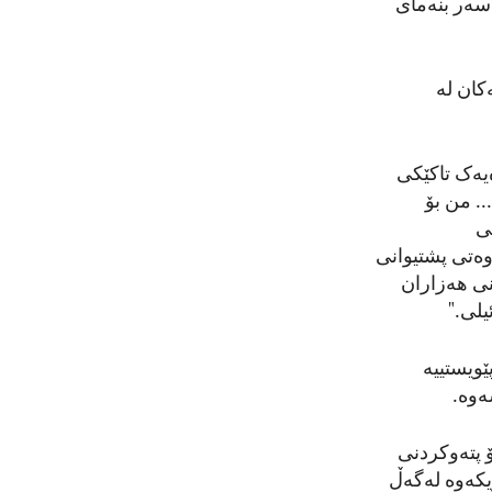
ەسەر بنەمای
کان لە
یەک تاکێکی
.. من بۆ
ی
وەتی پشتیوانی
نی هەزاران
لی."
ێویستییە
ەوە.
 پتەوکردنی
یکەوە لەگەڵ