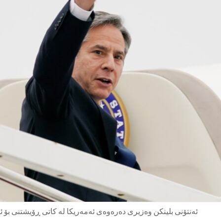
ئەنتۆنی بلینکن وەزیری دەرەوەی ئەمەریکا لە کاتی ڕۆیشتنی بۆ ئ