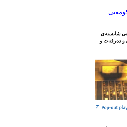
کومەتی
انی شایستەی
ی و دەرفەت و
Pop-out pla