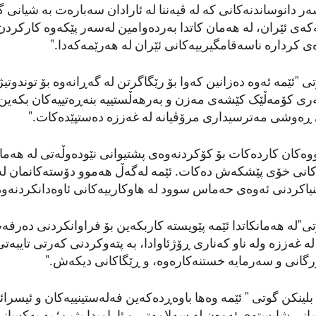
ەر دانوساندنەکانی کە لە ڤیەننا لە ئارادان سەبارەت بە شیانی گ
ەکەی ئێران، لە هەمان کاتدا بەردەوامین لەسەر پێکەوە کارکردن
ی کردارە ناسەقامگیرییەکانی ئێران لە هەرێمەکەدا."
ی "ئێمە ئەوە دەزانین کەوا بۆ رێگاگرتن لە گەڕانەوە بۆ توندوتیژ
ری کۆمەڵێک کێشەی مەزن و بەرهەڵستییە بنەڕەتییەکان بکەین
ەوشی مەترسیداری مرۆڤیانە لە غەززە دەستپێدەکات."
ووەکان کاردەکات بۆ کۆکردنەوەی پشتیوانی نێودەوڵەتی لە هەما
ەکانی خۆی پێشکەش دەکات. ئێمە لەگەڵ هەموو دۆستەکانمان لە
نیاکردنی ئەوەی حەماس سوود لە هاوکارییەکانی ئاوەدانکردنەو
تی"لە هەمانکاتدا ئێمە پێویستە کاربکەین بۆ فراوانکردنی دەرفە
ە غەززە ولە ناو کەناری ڕۆژئاوادا، بە پتەوکردنی کەرتی تایبەتی
رگانی و سەرمایە خستنەکارەوە، و ڕێگاکانی دیکەش."
لینکن گوتی " ئێمە وەها باوەڕدەکەین فەلەستینییەکان و ئیسرائی