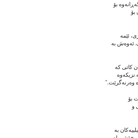
ەڕانەوە بۆ
 بۆ
ی، ئێمە
، ئەوەش بە
ن کاتی کە
 نزیکەوە
ە وەرنەگرێت."
ت بۆ
 و
لییەکان بە