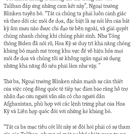
Taliban đáp ứng những cam kết này”, Ngoại trưởng
Blinken tuyên bố. “Tất cả chúng ta phải luôn cảnh giác
và theo dõi các mối đe dọa, đặc biệt là sự nổi lên của bất
kỳ âm mưu nào được chỉ đạo từ bên ngoài, và giải quyết
chúng nhanh chóng khi chúng phát sinh. Như Tổng
thống Biden đã nói rõ, Hoa Kỳ sẽ duy trì khả năng chống
khủng bố mạnh mẽ trong khu vực để vô hiệu hóa mọi
mối đe dọa và chúng tôi sẽ không ngần ngại sử dụng
những khả năng đó nếu phải làm như vậy. ”
Thứ ba, Ngoại trưởng Blinken nhấn mạnh sự cần thiết
của việc cộng đồng quốc tế tiếp tục đảm bảo rằng hỗ trợ
nhân đạo cứu người vẫn sẵn có cho người dân
Afghanistan, phù hợp với các lệnh trừng phạt của Hoa
Kỳ và Liên hợp quốc đối với những kẻ khủng bố.
“Tất cả ba mục tiêu cốt lõi này sẽ đòi hỏi phải có sự tham