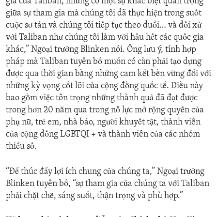
gia của Taliban, nhưng có một sự khác biệt quan trọng
giữa sự tham gia mà chúng tôi đã thực hiện trong suốt
cuộc sơ tán và chúng tôi tiếp tục theo đuổi… và đối xử
với Taliban như chúng tôi làm với hầu hết các quốc gia
khác,” Ngoại trưởng Blinken nói. Ông lưu ý, tính hợp
pháp mà Taliban tuyên bố muốn có cần phải tạo dựng
được qua thời gian bằng những cam kết bền vững đối với
những kỳ vọng cốt lõi của cộng đồng quốc tế. Điều này
bao gồm việc tôn trọng những thành quả đã đạt được
trong hơn 20 năm qua trong nỗ lực mở rộng quyền của
phụ nữ, trẻ em, nhà báo, người khuyết tật, thành viên
của cộng đồng LGBTQI + và thành viên của các nhóm
thiểu số.
“Để thúc đẩy lợi ích chung của chúng ta,” Ngoại trưởng
Blinken tuyên bố, “sự tham gia của chúng ta với Taliban
phải chặt chẽ, sáng suốt, thận trọng và phù hợp.”