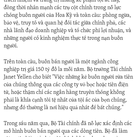
trách nhiệm và trừng trị những kẻ phạm tội ác này,”
đồng thời nhấn mạnh các trụ cột chính trong nỗ lực
chống buôn người của Hoa Kỳ và toàn cầu: phòng ngừa,
bảo vệ, truy tố và quan hệ đối tác giữa chính phủ, các
nhà lãnh đạo doanh nghiệp và tổ chức phi lợi nhuận, và
những người có kinh nghiệm thực tế trong nạn buôn
người.
Trên toàn cầu, buôn bán người là một ngành công
nghiệp trị giá 150 tỷ đô la mỗi năm. Bộ trưởng Tài chính
Janet Yellen cho biết "Việc những kẻ buôn người rửa tiền
của chúng thông qua các công ty vỏ bọc hoặc tiền điện
tử, hoặc thậm chí các ngân hàng truyền thống không
phải là khía cạnh tồi tệ nhất của tội ác của bọn chúng,
nhưng đó thường là nơi hiệu quả nhất để bắt chúng."
Trong sáu năm qua, Bộ Tài chính đã nỗ lực xác định các
mô hình buôn bán người qua các dòng tiền. Bộ đã làm