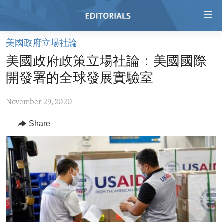
Accessibility
links
Skip
美國政府立場社論
to
HOME
美國政府政策立場社論：美國國際
main
VIDEO
content
開發署的全球發展實驗室
RADIO
Skip
to
November 29, 2020
REGIONS
main
Share
TOPICS
AFRICA
Navigation
Skip
ARCHIVE
AMERICAS
HUMAN RIGHTS
to
ABOUT US
ASIA
SECURITY AND DEFENSE
Search
EUROPE
AID AND DEVELOPMENT
FOLLOW US
MIDDLE EAST
DEMOCRACY AND GOVERNANCE
ECONOMY AND TRADE