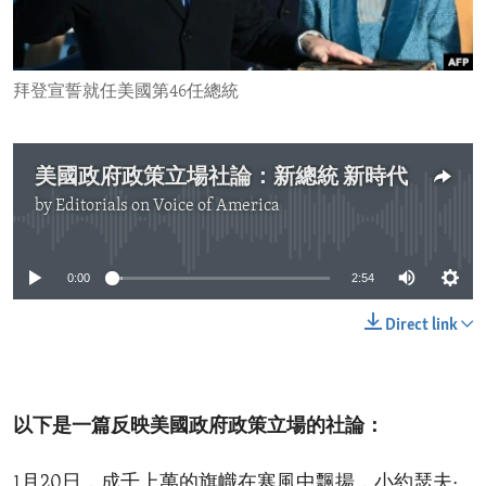
ENVIRONMENT AND HEALTH
IDEALS AND INSTITUTIONS
拜登宣誓就任美國第46任總統
美國政府政策立場社論：新總統 新時代
by
Editorials on Voice of America
No media source currently available
0:00
2:54
Direct link
以下是一篇反映美國政府政策立場的社論：
1月20日，成千上萬的旗幟在寒風中飄揚，小約瑟夫·