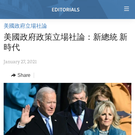
Accessibility
links
Skip
美國政府立場社論
to
HOME
美國政府政策立場社論：新總統 新
main
VIDEO
content
時代
RADIO
Skip
to
January 27, 2021
REGIONS
main
Share
TOPICS
AFRICA
Navigation
Skip
ARCHIVE
AMERICAS
HUMAN RIGHTS
to
ABOUT US
ASIA
SECURITY AND DEFENSE
Search
EUROPE
AID AND DEVELOPMENT
FOLLOW US
MIDDLE EAST
DEMOCRACY AND GOVERNANCE
ECONOMY AND TRADE