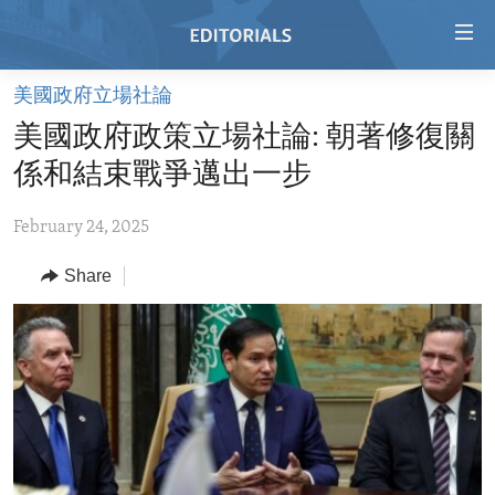
Accessibility
links
Skip
美國政府立場社論
to
HOME
美國政府政策立場社論: 朝著修復關
main
VIDEO
content
係和結束戰爭邁出一步
RADIO
Skip
to
February 24, 2025
REGIONS
main
Share
TOPICS
AFRICA
Navigation
Skip
ARCHIVE
AMERICAS
HUMAN RIGHTS
to
ABOUT US
ASIA
SECURITY AND DEFENSE
Search
EUROPE
AID AND DEVELOPMENT
FOLLOW US
MIDDLE EAST
DEMOCRACY AND GOVERNANCE
ECONOMY AND TRADE