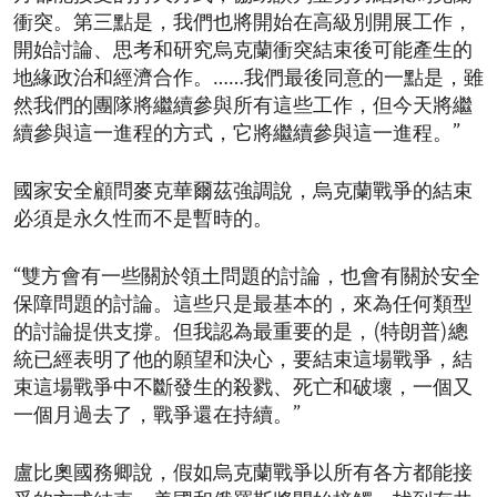
衝突。第三點是，我們也將開始在高級別開展工作，
開始討論、思考和研究烏克蘭衝突結束後可能產生的
地緣政治和經濟合作。……我們最後同意的一點是，雖
然我們的團隊將繼續參與所有這些工作，但今天將繼
續參與這一進程的方式，它將繼續參與這一進程。”
國家安全顧問麥克華爾茲強調說，烏克蘭戰爭的結束
必須是永久性而不是暫時的。
“雙方會有一些關於領土問題的討論，也會有關於安全
保障問題的討論。這些只是最基本的，來為任何類型
的討論提供支撐。但我認為最重要的是，(特朗普)總
統已經表明了他的願望和決心，要結束這場戰爭，結
束這場戰爭中不斷發生的殺戮、死亡和破壞，一個又
一個月過去了，戰爭還在持續。”
盧比奧國務卿說，假如烏克蘭戰爭以所有各方都能接