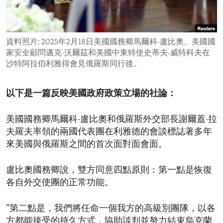
ENVIRONMENT AND HEALTH
IDEALS AND INSTITUTIONS
資料照片: 2025年2月18日美國國務卿馬爾科·盧比奧、美國國
家安全顧問邁克·沃爾茲和美國中東特使史蒂夫·威特科夫在
沙特阿拉伯利雅得會見俄羅斯同行後。
以下是一篇反映美國政府政策立場的社論：
美國國務卿馬爾科·盧比奧和俄羅斯外交部長謝爾蓋·拉
夫羅夫率領的兩國代表團在利雅德的會談標誌著多年
來美國與俄羅斯之間的首次面對面會面。
盧比奧國務卿說，雙方同意四點原則：第一點是恢復
各自外交使團的正常功能。
“第二點是，我們將任命一個我方的高級別團隊，以各
方都能接受的持久方式，協助談判並努力結束烏克蘭