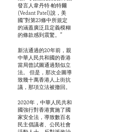
發言人韋丹特·帕特爾
(Vedant Patel)說，美
國“對第23條中所規定
的涵蓋廣泛且定義模糊
的條款感到震驚。”
新法通過的20年前，親
中華人民共和國的香港
當局曾試圖通過類似立
法。 但是，那次企圖導
致幾十萬香港人上街抗
議，那項立法被撤回。
2020年，中華人民共和
國強行對香港實施了國
家安全法，導致數百名
民主倡議者、公民社會