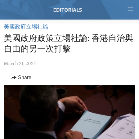
Accessibility
links
Skip
美國政府立場社論
to
HOME
美國政府政策立場社論: 香港自治與
main
VIDEO
content
自由的另一次打擊
RADIO
Skip
to
March 21, 2024
REGIONS
main
Share
TOPICS
AFRICA
Navigation
Skip
ARCHIVE
AMERICAS
HUMAN RIGHTS
to
ABOUT US
ASIA
SECURITY AND DEFENSE
Search
EUROPE
AID AND DEVELOPMENT
FOLLOW US
MIDDLE EAST
DEMOCRACY AND GOVERNANCE
ECONOMY AND TRADE