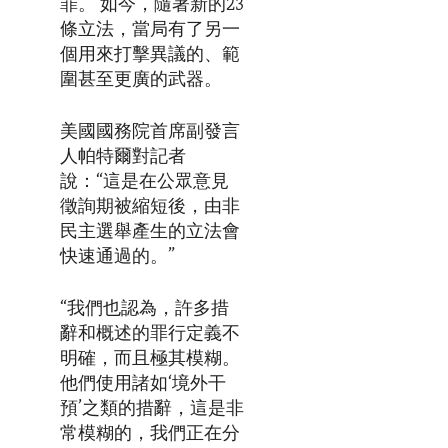
罪。 如今，隨著新的23
條立法，當局有了另一
個用來打擊異議的、範
圍甚至更廣的武器。
美國國務院首席副發言
人帕特爾對記者
說：“這是在公眾意見
徵詢期被縮短後，由非
民主選舉產生的立法會
快速通過的。”
“我們也認為，許多措
辭和概述的罪行定義不
明確，而且極其模糊。
他們使用諸如‘境外干
預’之類的措辭，這是非
常模糊的，我們正在分