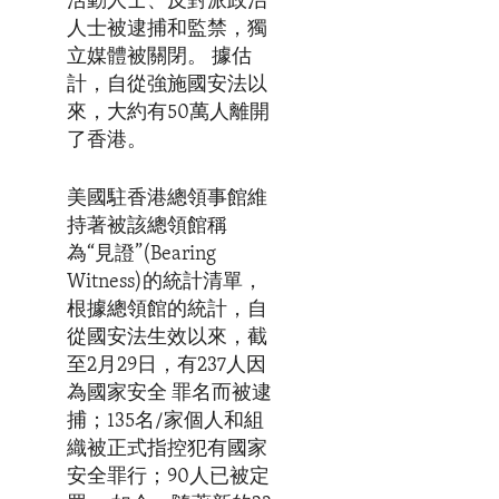
活動人士、反對派政治
人士被逮捕和監禁，獨
立媒體被關閉。 據估
計，自從強施國安法以
來，大約有50萬人離開
了香港。
美國駐香港總領事館維
持著被該總領館稱
為“見證”(Bearing
Witness)的統計清單，
根據總領館的統計，自
從國安法生效以來，截
至2月29日，有237人因
為國家安全 罪名而被逮
捕；135名/家個人和組
織被正式指控犯有國家
安全罪行；90人已被定