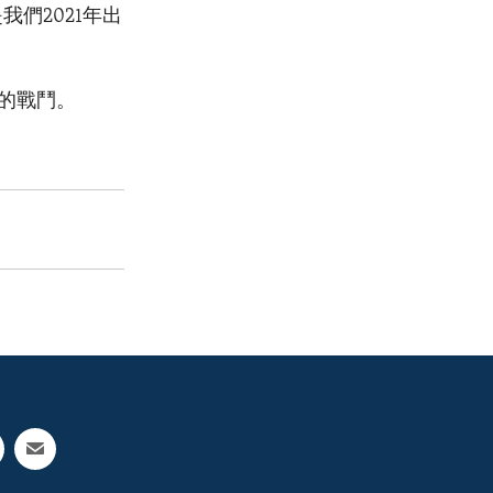
們2021年出
的戰鬥。