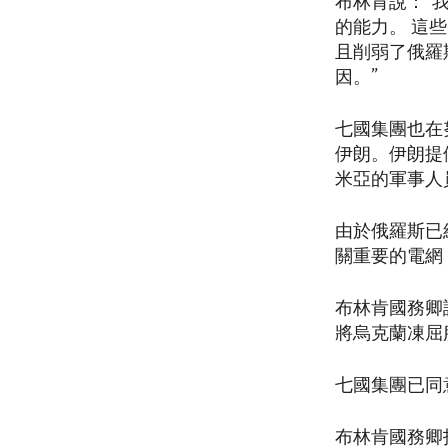
布林肯說：“
的能力。 這
且削弱了俄羅
因。”
七國集團也在
伊朗。伊朗提
米亞的軍事人
由於俄羅斯已
關重要的電網
布林肯國務卿
將烏克蘭凍屈
七國集團已同
布林肯國務卿