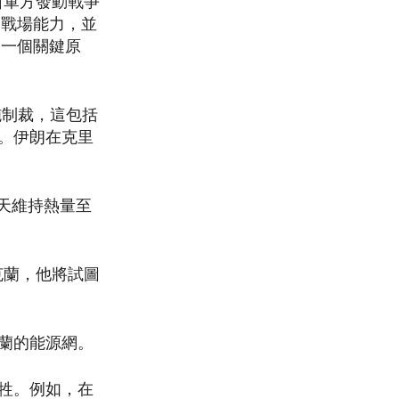
斯軍方發動戰爭
的戰場能力，並
的一個關鍵原
施制裁，這包括
。伊朗在克里
天維持熱量至
克蘭，他將試圖
蘭的能源網。
牲。例如，在