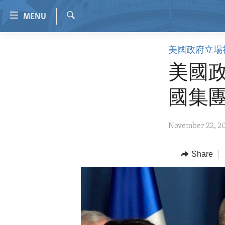
Accessibility
MENU
links
Search
Skip
HOME
美國政府立場
to
VIDEO
main
美國
content
RADIO
Skip
國集
REGIONS
to
main
TOPICS
AFRICA
November 22, 2
Navigation
ARCHIVE
AMERICAS
HUMAN RIGHTS
Skip
to
ABOUT US
Share
ASIA
SECURITY AND DEFENSE
Search
EUROPE
AID AND DEVELOPMENT
MIDDLE EAST
DEMOCRACY AND GOVERNANCE
ECONOMY AND TRADE