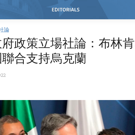
社論
政府政策立場社論：布林肯
團聯合支持烏克蘭
022