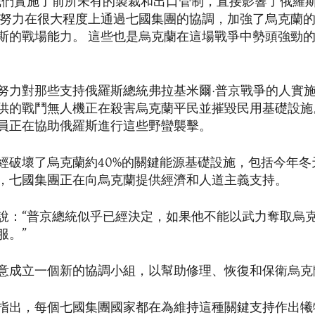
我們實施了前所未有的製裁和出口管制，直接影響了俄羅
些努力在很大程度上通過七國集團的協調，加強了烏克蘭
斯的戰場能力。 這些也是烏克蘭在這場戰爭中勢頭強勁
努力對那些支持俄羅斯總統弗拉基米爾·普京戰爭的人實
供的戰鬥無人機正在殺害烏克蘭平民並摧毀民用基礎設施
員正在協助俄羅斯進行這些野蠻襲擊。
經破壞了烏克蘭約40%的關鍵能源基礎設施，包括今年冬
，七國集團正在向烏克蘭提供經濟和人道主義支持。
說：“普京總統似乎已經決定，如果他不能以武力奪取烏
服。”
意成立一個新的協調小組，以幫助修理、恢復和保衛烏克
指出，每個七國集團國家都在為維持這種關鍵支持作出犧