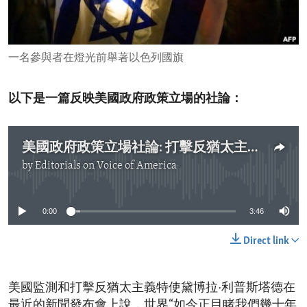
ENVIRONMENT AND HEALTH
IDEALS AND INSTITUTIONS
一名參與者在燈光前舉著以色列國旗
以下是一篇反映美國政府政策立場的社論：
美國政府政策立場社論: 打擊反猶太主義的毒害
by
Editorials on Voice of America
No media source currently available
0:00
3:46
Direct link
美國監測和打擊反猶太主義特使黛博拉·利普斯塔德在
最近的新聞發布會上說，世界“如今正目睹我們幾十年