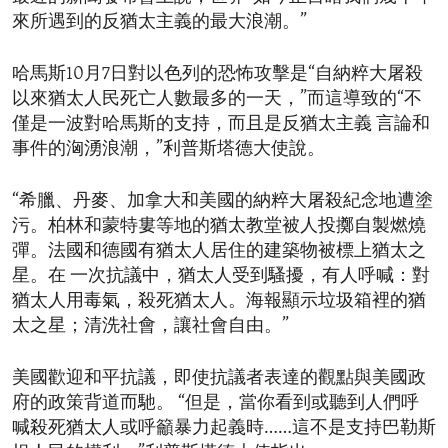
來所遇到的反猶太主義的最大浪潮。”
哈馬斯10月7日對以色列的恐怖攻擊是“自納粹大屠殺
以來猶太人民死亡人數最多的一天，”而這導致的“不
僅是一波對哈馬斯的支持，而且是反猶太主義 言論和
事件的洶湧浪潮，”利普斯塔德大使說。
“希臘、丹麥、加拿大和美國的納粹大屠殺紀念地遭塗
污。柏林和蒙特婁等地的猶太教堂被人投擲自製燃燒
彈。法國和德國有猶太人居住的建築物被標上猶太之
星。在 一次抗議中，猶太人受到騷擾，有人呼喊：對
猶太人用毒氣，殺死猶太人。海報顯示垃圾箱裡的猶
太之星；清洗社會，讓社會自由。”
美國歡迎和平抗議，即使抗議者表達的觀點與美國政
府的政策背道而馳。 “但是，當你看到或聽到人們呼
喊殺死猶太人或呼籲暴力起義時……這不是支持巴勒斯