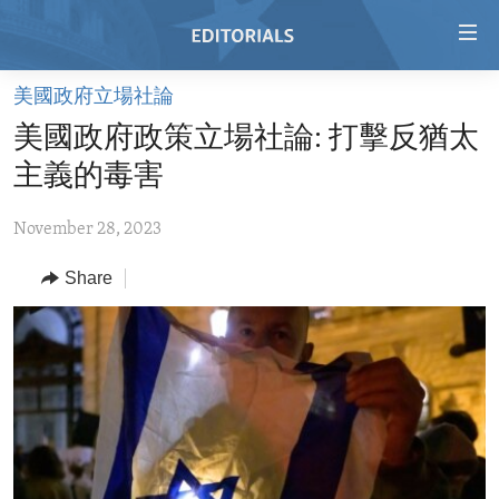
Accessibility
links
Skip
美國政府立場社論
to
HOME
美國政府政策立場社論: 打擊反猶太
main
VIDEO
content
主義的毒害
RADIO
Skip
to
November 28, 2023
REGIONS
main
Share
TOPICS
AFRICA
Navigation
Skip
ARCHIVE
AMERICAS
HUMAN RIGHTS
to
ABOUT US
ASIA
SECURITY AND DEFENSE
Search
EUROPE
AID AND DEVELOPMENT
FOLLOW US
MIDDLE EAST
DEMOCRACY AND GOVERNANCE
ECONOMY AND TRADE