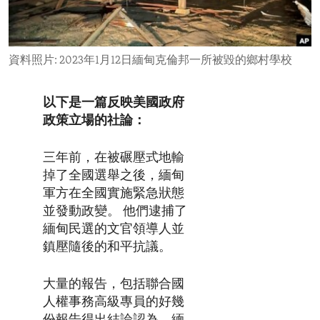
ENVIRONMENT AND HEALTH
IDEALS AND INSTITUTIONS
資料照片: 2023年1月12日緬甸克倫邦一所被毀的鄉村學校
以下是一篇反映美國政府
政策立場的社論：
三年前，在被碾壓式地輸
掉了全國選舉之後，緬甸
軍方在全國實施緊急狀態
並發動政變。 他們逮捕了
緬甸民選的文官領導人並
鎮壓隨後的和平抗議。
大量的報告，包括聯合國
人權事務高級專員的好幾