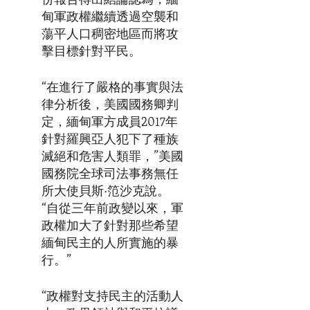
份報告得出結論認為，緬
甸軍政權繼續透過空襲和
蕩平人口稠密地區而將攻
擊目標針對平民。
“在進行了嚴格的事實與法
律分析後，美國國務卿判
定，緬甸軍方成員2017年
針對羅興亞人犯下了種族
滅絕和危害人類罪，”美國
國務院全球司法事務無任
所大使貝斯·笵沙克說。
“自從三年前政變以來，軍
政權加大了針對那些希望
緬甸民主的人所實施的暴
行。”
“政權對支持民主的活動人