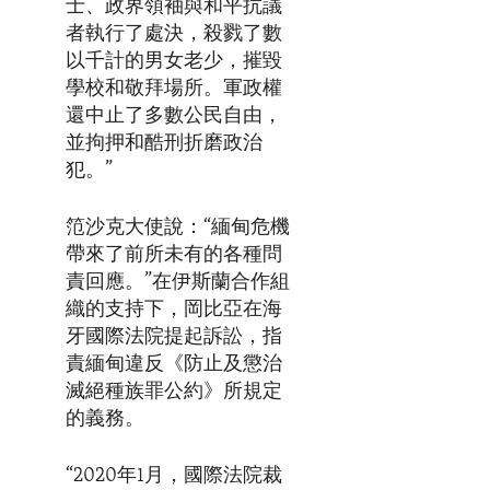
士、政界領袖與和平抗議
者執行了處決，殺戮了數
以千計的男女老少，摧毀
學校和敬拜場所。軍政權
還中止了多數公民自由，
並拘押和酷刑折磨政治
犯。”
笵沙克大使說：“緬甸危機
帶來了前所未有的各種問
責回應。”在伊斯蘭合作組
織的支持下，岡比亞在海
牙國際法院提起訴訟，指
責緬甸違反《防止及懲治
滅絕種族罪公約》所規定
的義務。
“2020年1月，國際法院裁