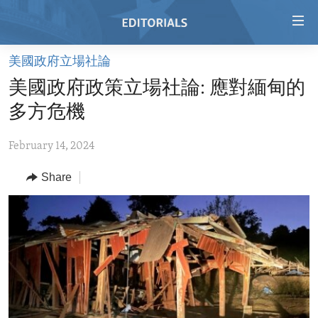
Accessibility
links
Skip
美國政府立場社論
to
HOME
美國政府政策立場社論: 應對緬甸的
main
VIDEO
content
多方危機
RADIO
Skip
to
February 14, 2024
REGIONS
main
Share
TOPICS
AFRICA
Navigation
Skip
ARCHIVE
AMERICAS
HUMAN RIGHTS
to
ABOUT US
ASIA
SECURITY AND DEFENSE
Search
EUROPE
AID AND DEVELOPMENT
FOLLOW US
MIDDLE EAST
DEMOCRACY AND GOVERNANCE
ECONOMY AND TRADE