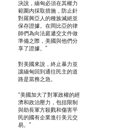
決說，緬甸必須在其權力
範圍內採取措施，防止針
對羅興亞人的種族滅絕並
保存證據。在岡比亞的律
師們為向法庭遞交文件做
準備之際，美國與他們分
享了證據。”
對美國來說，終止暴力並
讓緬甸回到通往民主的道
路是當務之急。
“美國加大了對軍政權的經
濟和政治壓力，包括限制
與助長軍方殺戮和傷害平
民的國有企業進行美元交
易。”