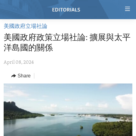
Accessibility
links
Skip
美國政府立場社論
to
HOME
美國政府政策立場社論: 擴展與太平
main
VIDEO
content
洋島國的關係
RADIO
Skip
to
April 08, 2024
REGIONS
main
Share
TOPICS
AFRICA
Navigation
Skip
ARCHIVE
AMERICAS
HUMAN RIGHTS
to
ABOUT US
ASIA
SECURITY AND DEFENSE
Search
EUROPE
AID AND DEVELOPMENT
FOLLOW US
MIDDLE EAST
DEMOCRACY AND GOVERNANCE
ECONOMY AND TRADE