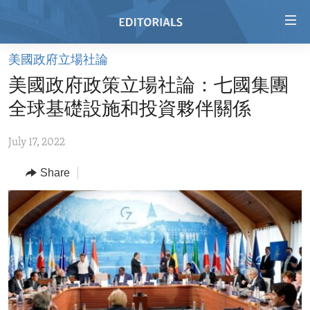
Accessibility
links
Skip
美國政府立場社論
to
HOME
美國政府政策立場社論：七國集團
main
VIDEO
content
全球基礎設施和投資夥伴關係
RADIO
Skip
to
July 17, 2022
REGIONS
main
Share
TOPICS
AFRICA
Navigation
Skip
ARCHIVE
AMERICAS
HUMAN RIGHTS
to
ABOUT US
ASIA
SECURITY AND DEFENSE
Search
EUROPE
AID AND DEVELOPMENT
FOLLOW US
MIDDLE EAST
DEMOCRACY AND GOVERNANCE
ECONOMY AND TRADE