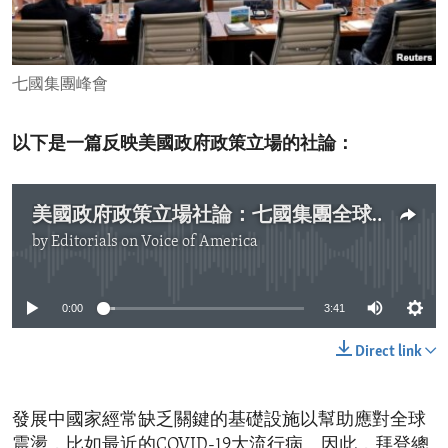
ENVIRONMENT AND HEALTH
IDEALS AND INSTITUTIONS
七國集團峰會
以下是一篇反映美國政府政策立場的社論：
美國政府政策立場社論：七國集團全球基礎設施和投資夥伴關係
by
Editorials on Voice of America
No media source currently available
0:00
3:41
Direct link
發展中國家經常缺乏關鍵的基礎設施以幫助應對全球
震盪，比如最近的COVID-19大流行病。因此，拜登總