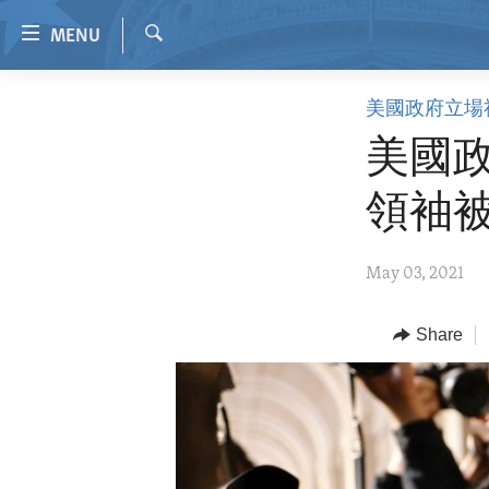
Accessibility
MENU
links
Search
Skip
HOME
美國政府立場
to
VIDEO
main
美國
content
RADIO
Skip
領袖
REGIONS
to
main
TOPICS
AFRICA
May 03, 2021
Navigation
ARCHIVE
AMERICAS
HUMAN RIGHTS
Skip
to
ABOUT US
Share
ASIA
SECURITY AND DEFENSE
Search
EUROPE
AID AND DEVELOPMENT
MIDDLE EAST
DEMOCRACY AND GOVERNANCE
ECONOMY AND TRADE