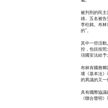
威。
被判刑的民主
雄。五名被告
李柱銘。布林
的”。
其中一些活動
控，包括按照
項國安法給予
布林肯國務卿
壞《基本法》
的異議的又一
具有國際協議
《聯合聲明》