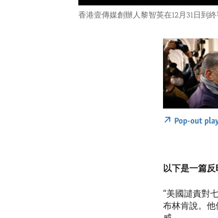
香港壹傳媒創辦人黎智英在12月31日到
Pop-out pla
以下是一篇反
“美國譴責對
布林肯說。他