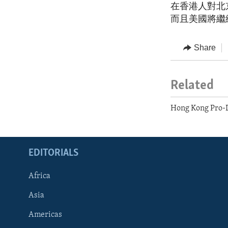
在香港人對北
而且美國將繼
Share
Related
Hong Kong Pro-
EDITORIALS
Africa
Asia
Americas