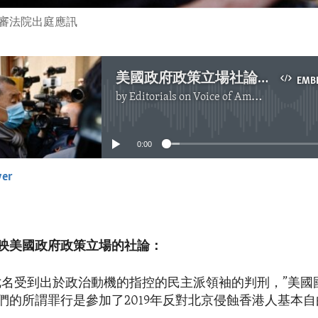
終審法院出庭應訊
美國政府政策立場社論：香港民主派領袖被判刑
EMB
by
Editorials on Voice of America
No media source currently available
0:00
yer
EMBED
映美國政府政策立場的社論：
七名受到出於政治動機的指控的民主派領袖的判刑，”美國
們的所謂罪行是參加了2019年反對北京侵蝕香港人基本