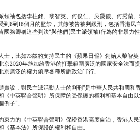
派領袖包括李柱銘、黎智英、何俊仁、吳靄儀、何秀蘭、
受到8到18個月的監禁，其餘被告被判緩刑，包括香港民
肯國務卿稱這些判決“與他們(民主派領袖)行為的非暴力
人士，比如73歲的支持民主的《蘋果日報》創始人黎智英
北京2020年施加給香港的打擊範圍廣泛的國家安全法而
北京廣泛的權力鎮壓各種所謂政治罪行。
譴責說，對民主派活動人士的判刑“是中華人民共和國和
和《中英聯合聲明》所保障的受保護的權利和基本自由以
個例子”。
約束力的《中英聯合聲明》保證香港高度自治，香港人民
和《基本法》所保證的權利和自由。