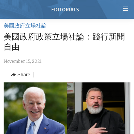
Accessibility
links
Skip
美國政府立場社論
to
HOME
美國政府政策立場社論：踐行新聞
main
VIDEO
content
自由
RADIO
Skip
to
November 15, 2021
REGIONS
main
Share
TOPICS
AFRICA
Navigation
Skip
ARCHIVE
AMERICAS
HUMAN RIGHTS
to
ABOUT US
ASIA
SECURITY AND DEFENSE
Search
EUROPE
AID AND DEVELOPMENT
FOLLOW US
MIDDLE EAST
DEMOCRACY AND GOVERNANCE
ECONOMY AND TRADE