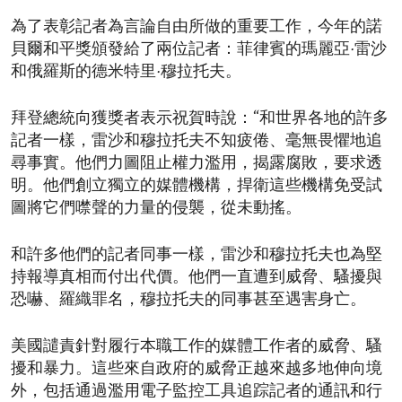
為了表彰記者為言論自由所做的重要工作，今年的諾
貝爾和平獎頒發給了兩位記者：菲律賓的瑪麗亞·雷沙
和俄羅斯的德米特里·穆拉托夫。
拜登總統向獲獎者表示祝賀時說：“和世界各地的許多
記者一樣，雷沙和穆拉托夫不知疲倦、毫無畏懼地追
尋事實。他們力圖阻止權力濫用，揭露腐敗，要求透
明。他們創立獨立的媒體機構，捍衛這些機構免受試
圖將它們噤聲的力量的侵襲，從未動搖。
和許多他們的記者同事一樣，雷沙和穆拉托夫也為堅
持報導真相而付出代價。他們一直遭到威脅、騷擾與
恐嚇、羅織罪名，穆拉托夫的同事甚至遇害身亡。
美國譴責針對履行本職工作的媒體工作者的威脅、騷
擾和暴力。這些來自政府的威脅正越來越多地伸向境
外，包括通過濫用電子監控工具追踪記者的通訊和行