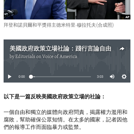
ENVIRONMENT AND HEALTH
IDEALS AND INSTITUTIONS
拜登和諾貝爾和平獎得主德米特里·穆拉托夫(合成照)
美國政府政策立場社論：踐行言論自由
by
Editorials on Voice of America
No media source currently available
0:00
3:03
以下是一篇反映美國政府政策立場的社論：
一個自由和獨立的媒體向政府問責，揭露權力濫用和
腐敗，幫助確保公眾知情。在太多的國家，記者因他
們的報導工作而面臨暴力或監禁。