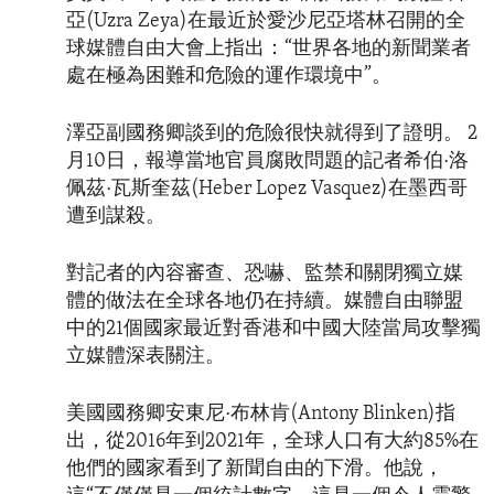
亞(Uzra Zeya)在最近於愛沙尼亞塔林召開的全
球媒體自由大會上指出：“世界各地的新聞業者
處在極為困難和危險的運作環境中”。
澤亞副國務卿談到的危險很快就得到了證明。 2
月10日，報導當地官員腐敗問題的記者希伯·洛
佩茲·瓦斯奎茲(Heber Lopez Vasquez)在墨西哥
遭到謀殺。
對記者的內容審查、恐嚇、監禁和關閉獨立媒
體的做法在全球各地仍在持續。媒體自由聯盟
中的21個國家最近對香港和中國大陸當局攻擊獨
立媒體深表關注。
美國國務卿安東尼·布林肯(Antony Blinken)指
出，從2016年到2021年，全球人口有大約85%在
他們的國家看到了新聞自由的下滑。他說，