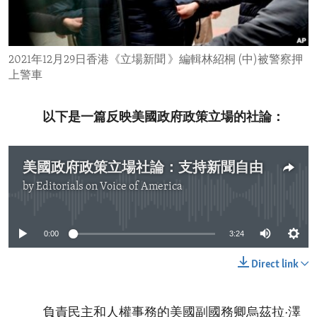
ENVIRONMENT AND HEALTH
IDEALS AND INSTITUTIONS
2021年12月29日香港《立場新聞 》編輯林紹桐 (中)被警察押
上警車
以下是一篇反映美國政府政策立場的社論：
美國政府政策立場社論：支持新聞自由
by
Editorials on Voice of America
No media source currently available
0:00
3:24
Direct link
負責民主和人權事務的美國副國務卿烏茲拉·澤