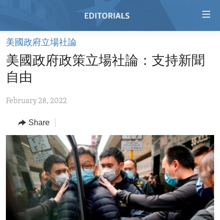
Accessibility
links
Skip
美國政府立場社論
to
HOME
美國政府政策立場社論：支持新聞
main
VIDEO
content
自由
RADIO
Skip
to
February 28, 2022
REGIONS
main
Share
TOPICS
AFRICA
Navigation
Skip
ARCHIVE
AMERICAS
HUMAN RIGHTS
to
ABOUT US
ASIA
SECURITY AND DEFENSE
Search
EUROPE
AID AND DEVELOPMENT
FOLLOW US
MIDDLE EAST
DEMOCRACY AND GOVERNANCE
ECONOMY AND TRADE