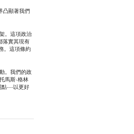
界凸顯著我們
架。這項政治
都落實其現有
義務。這項條約
動。我們的政
托馬斯-格林
點---以更好