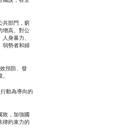
合國說，在全
公共部門，窮
的增高、對公
、人身暴力、
、弱勢者和婦
有效預防、發
模。
了以行動為導向的
腐敗，加強國
法律約束力的