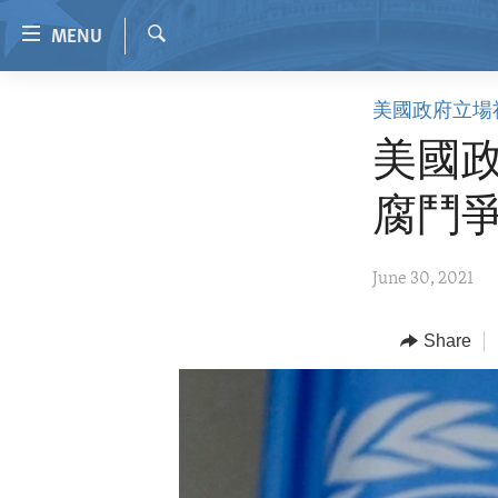
Accessibility
MENU
links
Search
Skip
HOME
美國政府立場
to
VIDEO
main
美國
content
RADIO
Skip
腐鬥
REGIONS
to
main
TOPICS
AFRICA
June 30, 2021
Navigation
ARCHIVE
AMERICAS
HUMAN RIGHTS
Skip
to
ABOUT US
Share
ASIA
SECURITY AND DEFENSE
Search
EUROPE
AID AND DEVELOPMENT
MIDDLE EAST
DEMOCRACY AND GOVERNANCE
ECONOMY AND TRADE