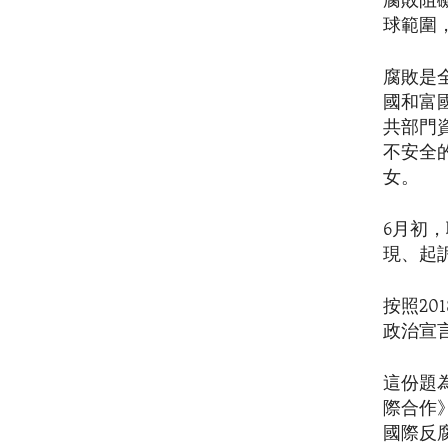
腐敗阻
球範圍
腐敗是
國和富
共部門
不安全
女。
6月初
現、起
按照20
政治宣
這份題
際合作
國際反