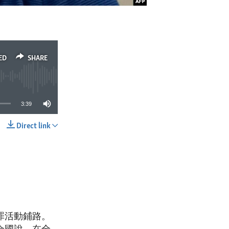
ED
SHARE
3:39
Direct link
SHARE
罪活動鋪路。