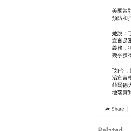
美國常
預防和
她說：
宣言是
義務，
幾乎獲
“如今
治宣言
菲爾德大
地落實
Share
Related