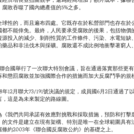
礙經濟增長並扭曲競爭，還為經商增加了額外成本：據聯
，腐敗吞噬了國內總產值的5%之多。
全球性的，而且遍布四處。它既存在於私營部門也存在於
國都不能倖免。最終，人民要承受腐敗的後果，包括物價
資源投入的減少、剝削性質的工作條件、污染、水電短缺
的藥品和非法伐木與採礦。腐敗還不成比例地衝擊著窮人
，聯合國舉行了一次聯大特別會議，旨在通過落實那些更
訴和懲罰腐敗並加強國際合作的措施而加大反腐鬥爭的規
18年12月聯大73/191號決議的規定，成員國6月2日通過
言，這是為未來製定的路線圖。
為《我們共同承諾有效應對挑戰和採取措施，預防和打擊
》的文件是建立在現有架構、特別是唯一在全球範圍具有
腐條約2003年《聯合國反腐敗公約》的基礎之上。