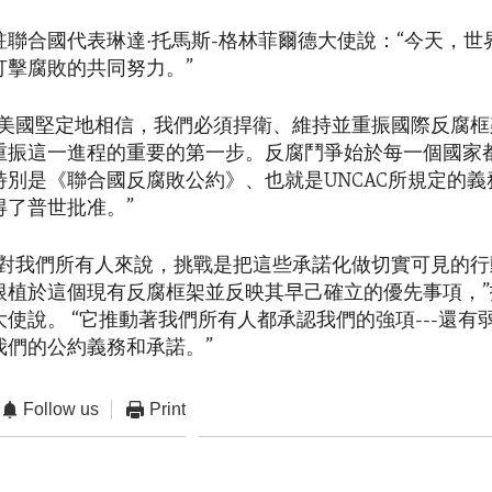
駐聯合國代表琳達·托馬斯-格林菲爾德大使說：“今天，世
打擊腐敗的共同努力。”
“美國堅定地相信，我們必須捍衛、維持並重振國際反腐框
重振這一進程的重要的第一步。反腐鬥爭始於每一個國家
特別是《聯合國反腐敗公約》、也就是UNCAC所規定的
得了普世批准。”
，對我們所有人來說，挑戰是把這些承諾化做切實可見的行
根植於這個現有反腐框架並反映其早己確立的優先事項，”
使說。 “它推動著我們所有人都承認我們的強項---還有弱
我們的公約義務和承諾。”
Follow us
Print