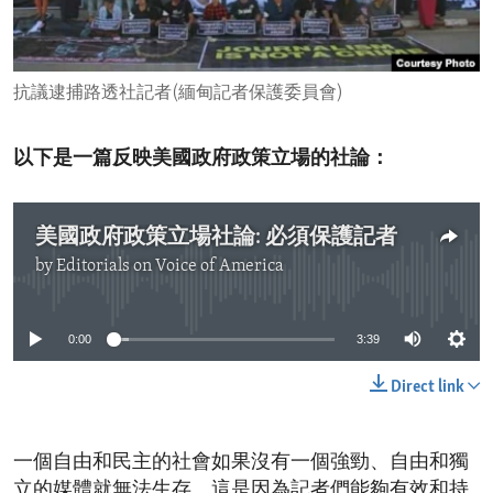
ENVIRONMENT AND HEALTH
IDEALS AND INSTITUTIONS
抗議逮捕路透社記者(緬甸記者保護委員會)
以下是一篇反映美國政府政策立場的社論：
美國政府政策立場社論: 必須保護記者
by
Editorials on Voice of America
No media source currently available
0:00
3:39
Direct link
一個自由和民主的社會如果沒有一個強勁、自由和獨
立的媒體就無法生存。這是因為記者們能夠有效和持