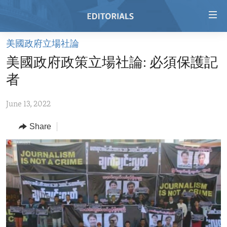
Accessibility
links
Skip
美國政府立場社論
to
HOME
美國政府政策立場社論: 必須保護記
main
VIDEO
content
者
RADIO
Skip
to
June 13, 2022
REGIONS
main
Share
TOPICS
AFRICA
Navigation
Skip
ARCHIVE
AMERICAS
HUMAN RIGHTS
to
ABOUT US
ASIA
SECURITY AND DEFENSE
Search
EUROPE
AID AND DEVELOPMENT
FOLLOW US
MIDDLE EAST
DEMOCRACY AND GOVERNANCE
ECONOMY AND TRADE