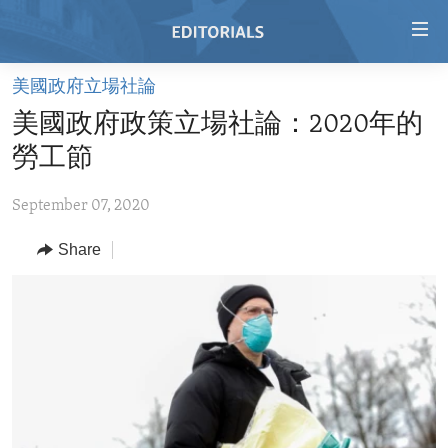
Accessibility
links
Skip
美國政府立場社論
to
HOME
美國政府政策立場社論：2020年的
main
VIDEO
content
勞工節
RADIO
Skip
to
September 07, 2020
REGIONS
main
Share
TOPICS
AFRICA
Navigation
Skip
ARCHIVE
AMERICAS
HUMAN RIGHTS
to
ABOUT US
ASIA
SECURITY AND DEFENSE
Search
EUROPE
AID AND DEVELOPMENT
FOLLOW US
MIDDLE EAST
DEMOCRACY AND GOVERNANCE
ECONOMY AND TRADE