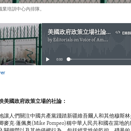
區職業培訓中心內排隊。
美國政府政策立場社論：美國針對中國政府贊助的強迫勞動採取更多措施
EMB
by
Editorials on Voice of America
No media source currently available
0:00
yer
EMBED
映美國政府政策立場的社論：
地讓人們關注中國共產黨踐踏新疆維吾爾人和其他穆斯林
麥克·蓬佩奧(Mike Pompeo)稱中華人民共和國在當地的
入關押營以及其他侵權行為，包括經常性的監控、殘暴的