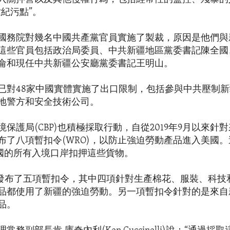
世紀污點”。
國務院對幾名中國共產黨官員實施了製裁，原因是他們與
這些官員包括政治局委員、中共新疆地區黨委書記陳全國
侖和現任中共新疆公安廳黨委書記王明山。
已對48家中國實體實施了出口限制，包括參與中共壓制
地警方和安全技術公司。
保護局(CBP)也積極採取行動，自從2019年9月以來針
布了八項暫扣令(WRO)，以防止強迫勞動產品進入美國
美國的所有入境口岸扣押這些貨物。
BP發布了五項暫扣令，其中四項針對生產棉花、服裝、科技
品都使用了新疆的強迫勞動。另一項暫扣令針對的是來自
品。