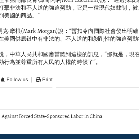
務副部長肯·庫奇內利(Ken Cuccinelli)說：“通過採
打擊非法和不人道的強迫勞動，它是一種現代奴隸制，被
到美國的商品。”
馬克·摩根(Mark Morgan)說：“暫扣令向國際社會發出
在美國供應鏈中有非法的、不人道的和剝削性的強迫勞動
說，中華人民共和國應當聽到這樣的訊息，“那就是，現
動行為並尊重所有人民的人權的時候了”。
Follow us
Print
 Against Forced State-Sponsored Labor in China