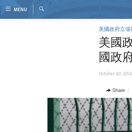
Accessibility
MENU
links
Search
Skip
HOME
美國政府立場
to
VIDEO
main
美國
content
RADIO
Skip
國政
REGIONS
to
main
TOPICS
AFRICA
October 20, 202
Navigation
ARCHIVE
AMERICAS
HUMAN RIGHTS
Skip
to
ABOUT US
Share
ASIA
SECURITY AND DEFENSE
Search
EUROPE
AID AND DEVELOPMENT
MIDDLE EAST
DEMOCRACY AND GOVERNANCE
ECONOMY AND TRADE