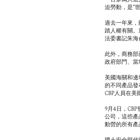
迫勞動，是“
過去一年來，
踏人權有關。
法委書記朱海
此外，商務部
政府部門、當
美國海關和邊境
的不同產品發
CBP人員在
9月4日，C
公司，這些產
動營的所有產