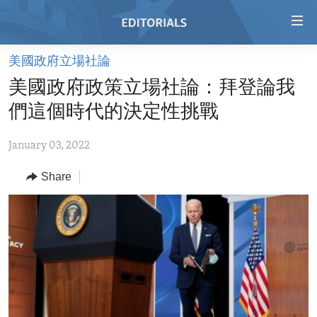
Accessibility
links
Skip
美國政府立場社論
to
HOME
美國政府政策立場社論：拜登論我
main
VIDEO
content
們這個時代的決定性挑戰
RADIO
Skip
to
January 03, 2022
REGIONS
main
Share
TOPICS
AFRICA
Navigation
Skip
ARCHIVE
AMERICAS
HUMAN RIGHTS
to
ABOUT US
ASIA
SECURITY AND DEFENSE
Search
EUROPE
AID AND DEVELOPMENT
FOLLOW US
MIDDLE EAST
DEMOCRACY AND GOVERNANCE
ECONOMY AND TRADE