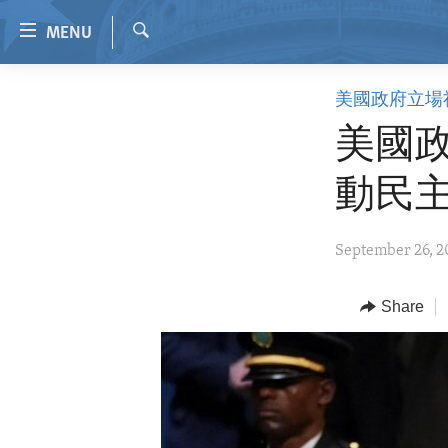
Accessibility
MENU
links
Search
Skip
HOME
美國政府立場
to
VIDEO
main
美國政
content
RADIO
Skip
動民
REGIONS
to
main
TOPICS
AFRICA
September 26, 2
Navigation
ARCHIVE
AMERICAS
HUMAN RIGHTS
Skip
to
ABOUT US
Share
ASIA
SECURITY AND DEFENSE
Search
EUROPE
AID AND DEVELOPMENT
MIDDLE EAST
DEMOCRACY AND GOVERNANCE
ECONOMY AND TRADE