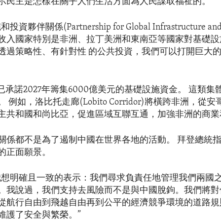
示民主是怎樣在關乎人們生活方面為人民謀取福祉的。”
伴關係(Partnership for Global Infrastructure and 
收入國家特別是非洲、拉丁美洲和東南亞等國家對基礎設
透過策略性、有針對性 的公共投資，我們可以打開巨大
)已承諾2027年籌集6000億美元的基礎設施資金。 這類
例如，洛比托走廊(Lobito Corridor)將橫跨非洲，從
主共和國和尚比亞，促進區域互聯互通，加強非洲的商業
關係都不是為了遏制中國在世界各地的活動。 拜登總統
的正面願景。
我想明確且一致的表示：我們尋求負責任地管理我們兩國
。我說過，我們支持去風險而不是與中國脫鉤。我們將對
從航行自由到飛越自由再到公平的經濟競爭環境的道路規
維護了安全與繁榮。”