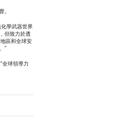
脅。
無化學武器世界
，但致力於透
脅地區和全球安
。”
“全球領導力