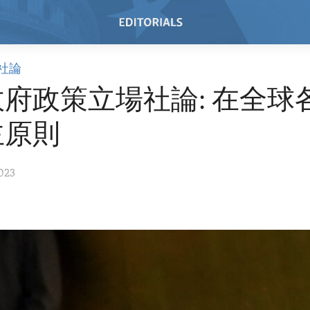
社論
府政策立場社論: 在全球
主原則
023