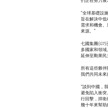
們正在努力展
“全球基礎設施和投資夥
旨在解決中低
需求和機會。
來源。”
七國集團(G7
多國家和領域。 
延伸至剛果民
所有這些夥伴
我們共同未來
“談到中國，
避免陷入衝突
行回擊，捍衛
幾十年來幫助