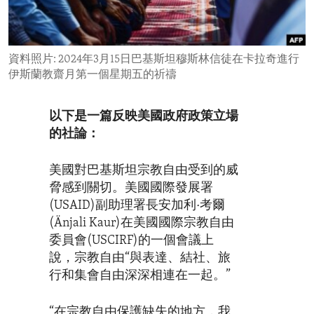
ENVIRONMENT AND HEALTH
IDEALS AND INSTITUTIONS
資料照片: 2024年3月15日巴基斯坦穆斯林信徒在卡拉奇進行
伊斯蘭教齋月第一個星期五的祈禱
以下是一篇反映美國政府政策立場
的社論：
美國對巴基斯坦宗教自由受到的威
脅感到關切。美國國際發展署
(USAID)副助理署長安加利·考爾
(Änjali Kaur)在美國國際宗教自由
委員會(USCIRF)的一個會議上
說，宗教自由“與表達、結社、旅
行和集會自由深深相連在一起。”
“在宗教自由保護缺失的地方，我