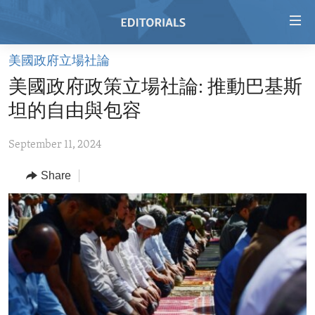
Accessibility
links
Skip
美國政府立場社論
to
HOME
美國政府政策立場社論: 推動巴基斯
main
VIDEO
content
坦的自由與包容
RADIO
Skip
to
September 11, 2024
REGIONS
main
Share
TOPICS
AFRICA
Navigation
Skip
ARCHIVE
AMERICAS
HUMAN RIGHTS
to
ABOUT US
ASIA
SECURITY AND DEFENSE
Search
EUROPE
AID AND DEVELOPMENT
FOLLOW US
MIDDLE EAST
DEMOCRACY AND GOVERNANCE
ECONOMY AND TRADE