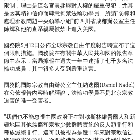
限制，理由是這名官員參與對人權的嚴重侵犯，尤其
是因其精神信仰而肆意拘禁法輪功學員。所謂“防範和
處理邪教問題中央領導小組”前四川省成都辦公室主任
餘輝和他的直系親屬被禁止進入美國。
國務院5月12日公佈全球宗教自由年度報告時宣布了這
個限制措施。國務院在有關中華人民共和國的報告章
節中表示，當局據報在過去一年中逮捕了七千多名法
輪功成員，其中很多人受到嚴重迫害。
國務院國際宗教自由辦公室主任納迭爾(Daniel Nadel)
在公佈報告內容時解釋說，法輪功學員不是北京宗教
迫害的唯一受害者。
“我們也不能忽視中國政府正在對穆斯林維吾爾人和新
疆地區其他族裔和宗教少數群體實施的反人類罪行和
種族滅絕罪行。這可以被視為是幾十年來對宗教信徒