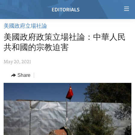
Accessibility
links
Skip
美國政府立場社論
to
HOME
美國政府政策立場社論：中華人民
main
VIDEO
content
共和國的宗教迫害
RADIO
Skip
to
May 20, 2021
REGIONS
main
Share
TOPICS
AFRICA
Navigation
Skip
ARCHIVE
AMERICAS
HUMAN RIGHTS
to
ABOUT US
ASIA
SECURITY AND DEFENSE
Search
EUROPE
AID AND DEVELOPMENT
FOLLOW US
MIDDLE EAST
DEMOCRACY AND GOVERNANCE
ECONOMY AND TRADE