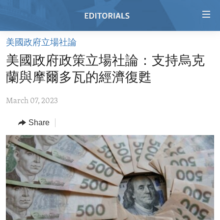
Accessibility
links
Skip
美國政府立場社論
to
HOME
美國政府政策立場社論：支持烏克
main
VIDEO
content
蘭與摩爾多瓦的經濟復甦
RADIO
Skip
to
March 07, 2023
REGIONS
main
Share
TOPICS
AFRICA
Navigation
Skip
ARCHIVE
AMERICAS
HUMAN RIGHTS
to
ABOUT US
ASIA
SECURITY AND DEFENSE
Search
EUROPE
AID AND DEVELOPMENT
FOLLOW US
MIDDLE EAST
DEMOCRACY AND GOVERNANCE
ECONOMY AND TRADE