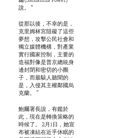
爾(Samantha Power)
說。 “
從那以後，不幸的是，
克里姆林宮阻礙了這些
夢想，攻擊公民社會和
獨立媒體機構，對產業
實行國家控制，主要的
造福對像是普京總統身
邊封閉和密切的小圈
子，而最駭人聽聞的
是，入侵其主權鄰國烏
克蘭。 ”
鮑爾署長說，有鑑於
此，現在是轉換策略的
時候了。 2月1日，她宣
布被凍結在近乎休眠的