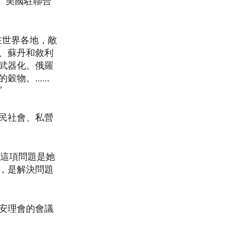
”美國駐聯合
在世界各地，敵
、蘇丹和敘利
武器化。俄羅
的穀物。……
”
民社會、私營
理這項問題是她
，是解決問題
安理會的會議