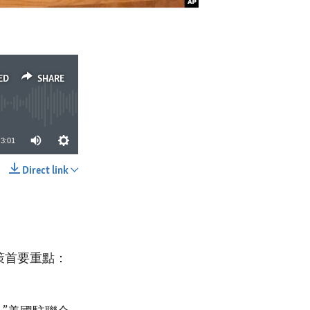
ED
SHARE
3:01
Direct link
SHARE
策首要重點：