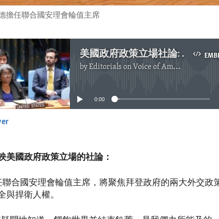
爾德擔任聯合國安理會輪值主席
美國政府政策立場社論: 美國擔任安理會輪值主席
EMB
by
Editorials on Voice of America
No media source currently available
0:00
yer
EMBED
映美國政府政策立場的社論：
任聯合國安理會輪值主席，將聚焦拜登政府的兩大外交政
全與捍衛人權。