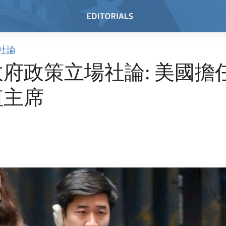
社論
府政策立場社論: 美國擔
值主席