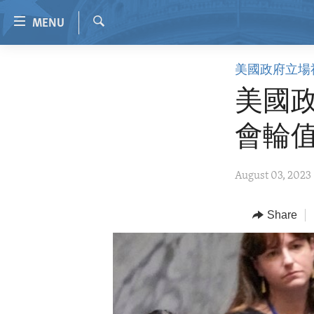
Accessibility
MENU
links
Search
Skip
HOME
美國政府立場
to
VIDEO
main
美國政
content
RADIO
Skip
會輪
REGIONS
to
main
TOPICS
AFRICA
August 03, 2023
Navigation
ARCHIVE
AMERICAS
HUMAN RIGHTS
Skip
to
ABOUT US
Share
ASIA
SECURITY AND DEFENSE
Search
EUROPE
AID AND DEVELOPMENT
MIDDLE EAST
DEMOCRACY AND GOVERNANCE
ECONOMY AND TRADE