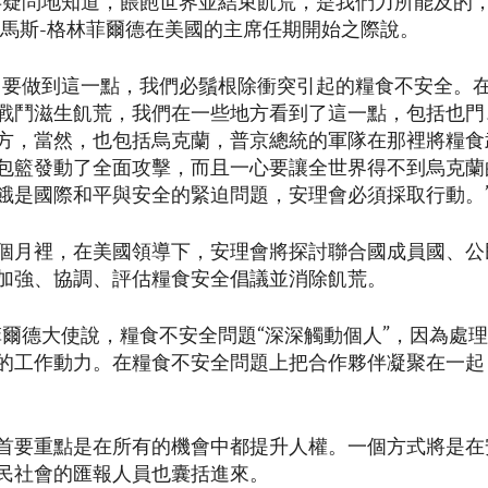
存疑問地知道，餵飽世界並結束飢荒，是我們力所能及的，
托馬斯-格林菲爾德在美國的主席任期開始之際說。
，要做到這一點，我們必鬚根除衝突引起的糧食不安全。
戰鬥滋生飢荒，我們在一些地方看到了這一點，包括也門
方，當然，也包括烏克蘭，普京總統的軍隊在那裡將糧食
包籃發動了全面攻擊，而且一心要讓全世界得不到烏克蘭
餓是國際和平與安全的緊迫問題，安理會必須採取行動。
個月裡，在美國領導下，安理會將探討聯合國成員國、公
加強、協調、評估糧食安全倡議並消除飢荒。
菲爾德大使說，糧食不安全問題“深深觸動個人”，因為處
的工作動力。在糧食不安全問題上把合作夥伴凝聚在一起
首要重點是在所有的機會中都提升人權。一個方式將是在
民社會的匯報人員也囊括進來。