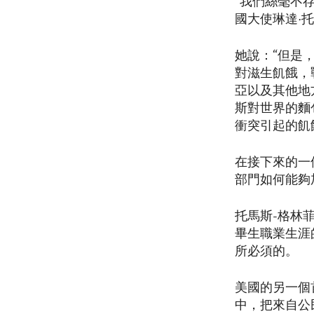
“我們絲毫不
國大使琳達·
她說：“但是
對滋生飢餓，
亞以及其他地
斯對世界的麵
衝突引起的飢
在接下來的一
部門如何能夠
托馬斯-格林
畢生職業生涯
所必須的。
美國的另一個
中，把來自公