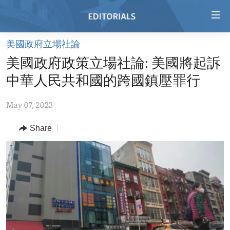
Accessibility
links
Skip
美國政府立場社論
to
HOME
美國政府政策立場社論: 美國將起訴
main
VIDEO
content
中華人民共和國的跨國鎮壓罪行
RADIO
Skip
to
May 07, 2023
REGIONS
main
Share
TOPICS
AFRICA
Navigation
Skip
ARCHIVE
AMERICAS
HUMAN RIGHTS
to
ABOUT US
ASIA
SECURITY AND DEFENSE
Search
EUROPE
AID AND DEVELOPMENT
FOLLOW US
MIDDLE EAST
DEMOCRACY AND GOVERNANCE
ECONOMY AND TRADE