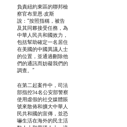
負責紐約東區的聯邦檢
察官布里恩·皮斯
說：“按照指稱，被告
及其同夥接受任務，為
中華人民共和國效力，
包括幫助確定一名居住
在美國的中國異議人士
的位置，並通過刪除他
們的通訊而妨礙我們的
調查。”
在第二起案件中，司法
部指控34名公安部警察
使用虛假的社交媒體賬
號來散佈和擴大中華人
民共和國的宣傳，並恐
嚇生活在海外的民主活