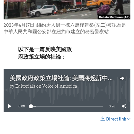
ENVIRONMENT AND HEALTH
IDEALS AND INSTITUTIONS
2023年4月17日: 紐約唐人街一棟六層樓建築(左二)被認為是
中華人民共和國公安部在紐約市建立的秘密警察站
以下是一篇反映美國政
府政策立場的社論：
美國政府政策立場社論: 美國將起訴中華人民共和國的跨國鎮壓罪行
by
Editorials on Voice of America
No media source currently available
0:00
3:26
Direct link