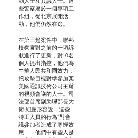
動人士和異議人士。這
些警察屬於一個專項工
作組，從北京展開活
動，他們仍然在逃。
在第三起案件中，聯邦
檢察官對之前的一項訴
狀進行了更新，對10名
個人提出指控，他們為
中華人民共和國效力，
把攻擊目標對準參加某
美國通訊技術公司主辦
的視頻會議的人士。司
法部首席副助理部長大
衛·紐曼形容說，這些
特工人員的行為“對會
議參加者造成了寒蟬效
應——他們中有些人是