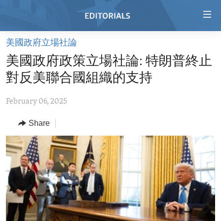
Accessibility
links
Skip
美國政府立場社論
to
HOME
美國政府政策立場社論: 特朗普終止
main
VIDEO
content
對反美聯合國組織的支持
RADIO
Skip
to
February 06, 2025
REGIONS
main
Share
TOPICS
AFRICA
Navigation
Skip
ARCHIVE
AMERICAS
HUMAN RIGHTS
to
ABOUT US
ASIA
SECURITY AND DEFENSE
Search
EUROPE
AID AND DEVELOPMENT
FOLLOW US
MIDDLE EAST
DEMOCRACY AND GOVERNANCE
ECONOMY AND TRADE