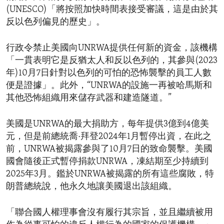
(UNESCO)「將按照加快時間表接受審議，這是由於其
反以色列偏見的歷史」。
行政令禁止美國向UNRWA提供任何新的資金，該機構
「一貫表明它是反猶太人和反以色列的，其參與(2023
年)10月7日針對以色列的可怕的恐怖襲擊的員工人數
便是證據」。此外，“UNRWA的設施一再被哈馬斯和
其他恐怖組織用來儲存武器和建造隧道。”
美國是UNRWA的最大捐助方，每年提供3億到4億美
元，但是前總統喬·拜登2024年1月暫停出資，在此之
前，UNRWA被揭露參與了10月7日的致命襲擊。美國
國會隨後正式暫停捐款UNRWA，凍結期至少持續到
2025年3月。鑑於UNRWA被揭露的所有這些腐敗，特
朗普總統說，他永久地讓美國退出該組織。
「聯合國人權理事會沒有履行其宗旨，並且繼續被用