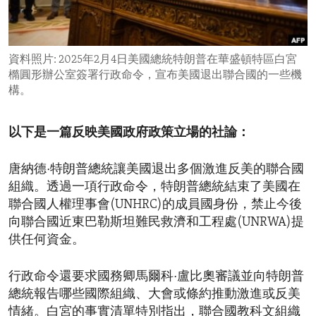
ENVIRONMENT AND HEALTH
IDEALS AND INSTITUTIONS
資料照片: 2025年2月4日美國總統特朗普在華盛頓特區白宮
橢圓形辦公室簽署行政命令，宣布美國退出聯合國的一些機
構。
以下是一篇反映美國政府政策立場的社論：
唐納德·特朗普總統讓美國退出多個激進反美的聯合國
組織。透過一項行政命令，特朗普總統結束了美國在
聯合國人權理事會(UNHRC)的成員國身份，禁止今後
向聯合國近東巴勒斯坦難民救濟和工程處(UNRWA)提
供任何資金。
行政命令還要求國務卿馬爾科·盧比奧審議並向特朗普
總統報告哪些國際組織、大會或條約推動激進或反美
情緒。白宮的事實清單特別指出，聯合國教科文組織