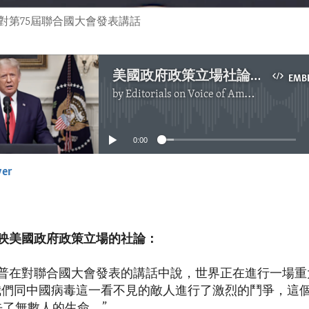
頻對第75屆聯合國大會發表講話
美國政府政策立場社論：特朗普總統對聯合國大會發表講話
EMB
by
Editorials on Voice of America
No media source currently available
0:00
yer
EMBED
映美國政府政策立場的社論：
普在對聯合國大會發表的講話中說，世界正在進行一場重
我們同中國病毒這一看不見的敵人進行了激烈的鬥爭，這
去了無數人的生命。”