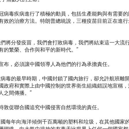
冠病毒疾病進行了積極的動員，包括生產能夠與有需要的
有效的治療方法。特朗普總統說，三種疫苗目前正在進行
我們將分發疫苗，我們會打敗病毒，我們將結束這一大流
有的繁榮、合作與和平的新時代。”
宣布，必須讓中國領導人為他們的行為承擔責任。
在病毒的最早時期，中國封鎖了國內旅行，卻允許航班離
國政府和實際上由中國控制的世界衛生組織錯誤地宣稱，
人之間傳播。”
時敦促聯合國追究中國侵害自然環境的責任。
中國每年向海洋傾倒千百萬噸的塑料和垃圾，在其他國家