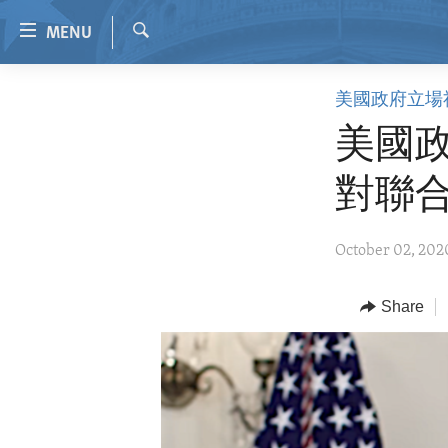
Accessibility
MENU
links
Search
Skip
HOME
美國政府立場
to
VIDEO
main
美國
content
RADIO
Skip
對聯
REGIONS
to
main
TOPICS
AFRICA
October 02, 202
Navigation
ARCHIVE
AMERICAS
HUMAN RIGHTS
Skip
to
ABOUT US
Share
ASIA
SECURITY AND DEFENSE
Search
EUROPE
AID AND DEVELOPMENT
MIDDLE EAST
DEMOCRACY AND GOVERNANCE
ECONOMY AND TRADE