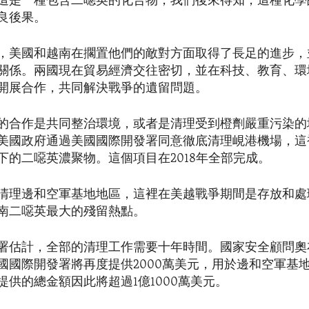
這是一種包含二噁英的化合物，我們後來得知，這種化學
良後果。
，美國和越南在擱置他們的敵對方面取得了長足的進步，並
關係。兩國現在貿易經濟交往密切，並在科技、教育、環
開展合作，共同解決戰爭的遺留問題。
的合作是共同整治環境，或者是清理受到橙劑嚴重污染的
美國政府通過美國國際開發署同意徹底清理峴港機場，這
下的二噁英濃聚物。這個項目在2018年全部完成。
清理邊和空軍基地地區，這裡在美越戰爭期間是存放和處
南二噁英最大的殘留熱點。
署估計，全部的清理工作需要十年時間。國家安全顧問奧布
國國際開發署將再度提供2000萬美元，用於邊和空軍基
提供的總金額因此將超過1億1000萬美元。