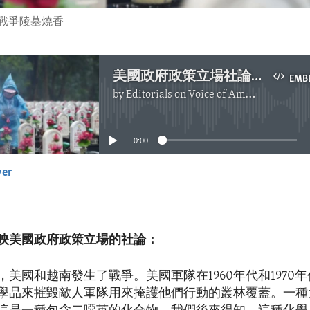
南戰爭陵墓燒香
美國政府政策立場社論：美國繼續與越南合作清理有害化學品
EMB
by
Editorials on Voice of America
No media source currently available
0:00
yer
EMBED
映美國政府政策立場的社論：
，美國和越南發生了戰爭。美國軍隊在1960年代和1970
學品來摧毀敵人軍隊用來掩護他們行動的叢林覆蓋。一種