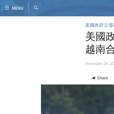
Accessibility
MENU
links
Search
Skip
HOME
美國政府立場
to
VIDEO
main
美國
content
RADIO
Skip
越南
REGIONS
to
main
TOPICS
AFRICA
December 28, 2
Navigation
ARCHIVE
AMERICAS
HUMAN RIGHTS
Skip
to
ABOUT US
Share
ASIA
SECURITY AND DEFENSE
Search
EUROPE
AID AND DEVELOPMENT
MIDDLE EAST
DEMOCRACY AND GOVERNANCE
ECONOMY AND TRADE