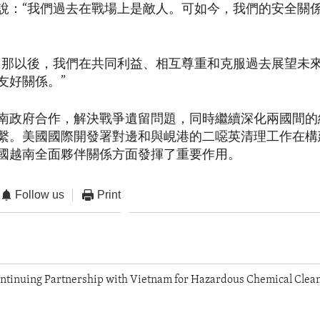
說：“我們過去在戰場上是敵人。可如今，我們的安全關
自那以後，我們在共同利益、相互尊重和克服過去展望未
友好關係。”
南政府合作，解決戰爭遺留問題，同時繼續深化兩國間的
繫。美國國際開發署對邊和與峴港的二噁英清理工作在構
國越南全面夥伴關係方面發揮了重要作用。
Follow us
Print
ontinuing Partnership with Vietnam for Hazardous Chemical Clea