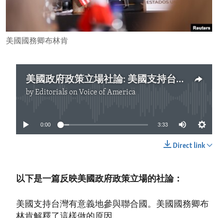
ENVIRONMENT AND HEALTH
IDEALS AND INSTITUTIONS
美國國務卿布林肯
美國政府政策立場社論: 美國支持台灣有意義地參與聯合國
by
Editorials on Voice of America
No media source currently available
0:00
3:33
Direct link
以下是一篇反映美國政府政策立場的社論：
美國支持台灣有意義地參與聯合國。美國國務卿布
林肯解釋了這樣做的原因。