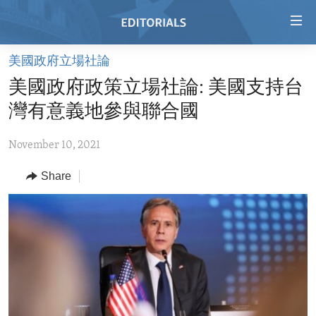
Accessibility
links
Skip
美國政府立場社論
to
HOME
美國政府政策立場社論: 美國支持台
main
VIDEO
content
灣有意義地參與聯合國
RADIO
Skip
to
November 10, 2021
REGIONS
main
Share
TOPICS
AFRICA
Navigation
Skip
ARCHIVE
AMERICAS
HUMAN RIGHTS
to
ABOUT US
ASIA
SECURITY AND DEFENSE
Search
EUROPE
AID AND DEVELOPMENT
FOLLOW US
MIDDLE EAST
DEMOCRACY AND GOVERNANCE
ECONOMY AND TRADE