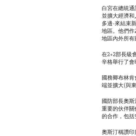
白宮在總統通
並擴大經濟和
多邊-來結束
地區。他們作
地區內外所有
在2+2部長
辛格舉行了會
國務卿布林肯
端並擴大(與
國防部長奧斯
重要的伙伴關
的合作，包括
奧斯汀稱讚印