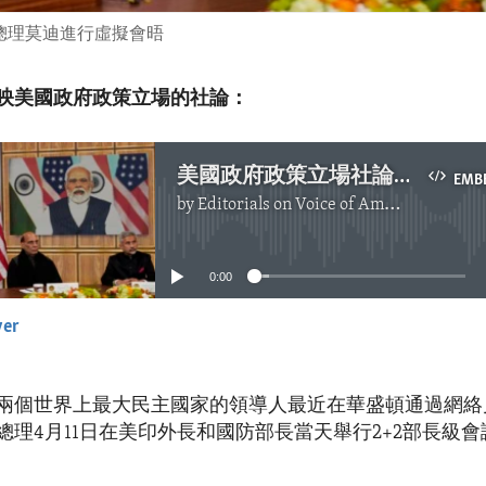
度總理莫迪進行虛擬會晤
映美國政府政策立場的社論：
美國政府政策立場社論：美印加強夥伴合作
EMB
by
Editorials on Voice of America
No media source currently available
0:00
yer
EMBED
兩個世界上最大民主國家的領導人最近在華盛頓通過網絡
總理4月11日在美印外長和國防部長當天舉行2+2部長級