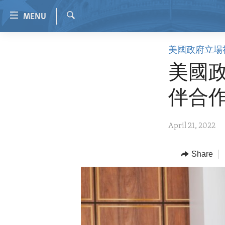
Accessibility
MENU
links
Search
Skip
HOME
美國政府立場
to
VIDEO
main
美國
content
RADIO
Skip
伴合
REGIONS
to
main
TOPICS
AFRICA
April 21, 2022
Navigation
ARCHIVE
AMERICAS
HUMAN RIGHTS
Skip
to
ABOUT US
Share
ASIA
SECURITY AND DEFENSE
Search
EUROPE
AID AND DEVELOPMENT
MIDDLE EAST
DEMOCRACY AND GOVERNANCE
ECONOMY AND TRADE