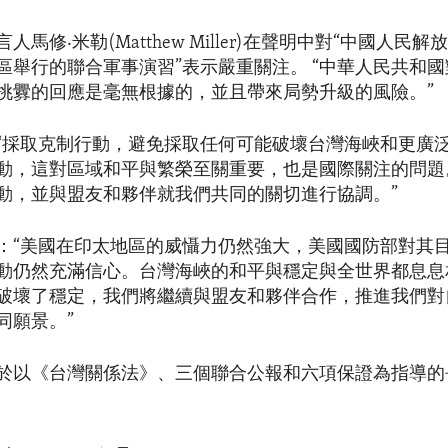
人馬修‧米勒(Matthew Miller)在聲明中對“中國人民
區舉行的聯合軍事演習”表示嚴重關注。 “中華人民共和
挑釁的回應是毫無根據的，並且帶來局勢升級的風險。”
“採取克制行動，避免採取任何可能破壞台灣海峽和更廣
動，這對區域和平與繁榮至關重要，也是國際關注的問題
動，並與盟友和夥伴就我們共同的關切進行協調。”
：“美國在印太地區的威懾力仍然強大，美國國防部對其
動仍然充滿信心。台灣海峽的和平與穩定與全世界都息息相關.
破壞了穩定，我們將繼續與盟友和夥伴合作，推進我們對
同願景。”
於以《台灣關係法》、三個聯合公報和六項保證為指導的