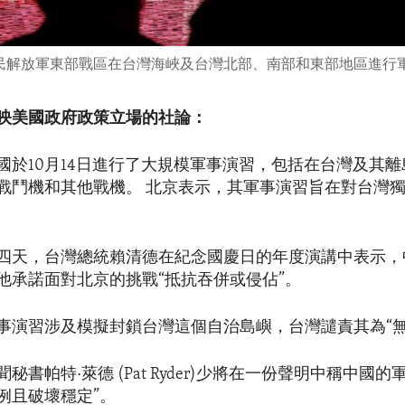
看中國人民解放軍東部戰區在台灣海峽及台灣北部、南部和東部地區進
映美國政府政策立場的社論：
國於10月14日進行了大規模軍事演習，包括在台灣及其
戰鬥機和其他戰機。 北京表示，其軍事演習旨在對台灣
。
四天，台灣總統賴清德在紀念國慶日的年度演講中表示，
他承諾面對北京的挑戰“抵抗吞併或侵佔”。
事演習涉及模擬封鎖台灣這個自治島嶼，台灣譴責其為“無
秘書帕特·萊德 (Pat Ryder)少將在一份聲明中稱中國的
例且破壞穩定”。