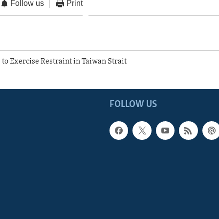
Follow us
Print
C to Exercise Restraint in Taiwan Strait
FOLLOW US