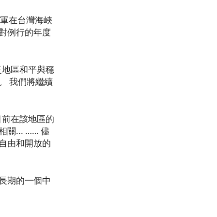
解放軍在台灣海峽
國對例行的年度
泛地區和平與穩
。 我們將繼續
目前在該地區的
.. …… 儘
自由和開放的
長期的一個中