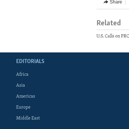
Share
Related
U.S. Calls on PR
EDITORIALS
Africa
Asia
Americas
Europe
FOLLOW US
Middle East