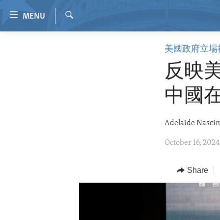
Accessibility
MENU
links
Search
Skip
HOME
美國政府立場
to
VIDEO
main
反映美
content
RADIO
Skip
中國
REGIONS
to
main
TOPICS
AFRICA
Adelaide Nasci
Navigation
ARCHIVE
AMERICAS
HUMAN RIGHTS
Skip
October 16, 2024
to
ABOUT US
ASIA
SECURITY AND DEFENSE
Search
EUROPE
AID AND DEVELOPMENT
Share
MIDDLE EAST
DEMOCRACY AND GOVERNANCE
ECONOMY AND TRADE