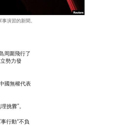
行軍事演習的新聞。
離島周圍飛行了
獨立勢力發
中國無權代表
理挑釁”。
軍事行動“不負