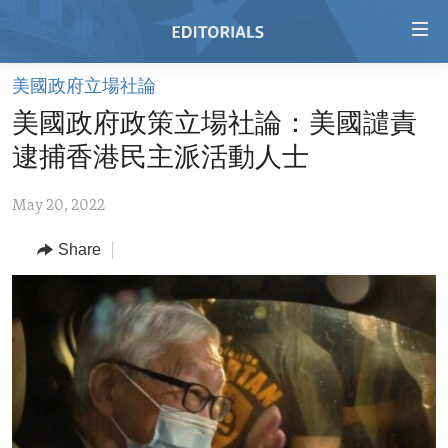
Accessibility
links
Skip
美國政府立場社論
to
HOME
美國政府政策立場社論：美國譴責
main
VIDEO
content
逮捕香港民主派活動人士
RADIO
Skip
to
May 20, 2022
REGIONS
main
Share
TOPICS
AFRICA
Navigation
Skip
ARCHIVE
AMERICAS
HUMAN RIGHTS
to
ABOUT US
ASIA
SECURITY AND DEFENSE
Search
EUROPE
AID AND DEVELOPMENT
FOLLOW US
MIDDLE EAST
DEMOCRACY AND GOVERNANCE
ECONOMY AND TRADE