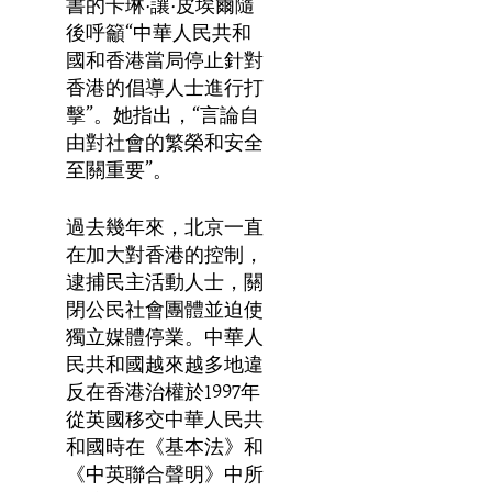
書的卡琳·讓·皮埃爾隨
後呼籲“中華人民共和
國和香港當局停止針對
香港的倡導人士進行打
擊”。她指出，“言論自
由對社會的繁榮和安全
至關重要”。
過去幾年來，北京一直
在加大對香港的控制，
逮捕民主活動人士，關
閉公民社會團體並迫使
獨立媒體停業。中華人
民共和國越來越多地違
反在香港治權於
1997年
從英國移交中華人民共
和國時在《基本法》和
《中英聯合聲明》中所