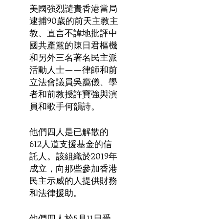
美國強烈譴責香港當局
逮捕90歲的前天主教主
教、直言不諱地批評中
國共產黨的陳日君樞機
和另外三名著名民主派
活動人士——律師和前
立法會議員吳靄儀、學
者和前教授許寶強與演
員和歌手何韻詩。
他們四人是已解散的
612人道支援基金的信
託人。該組織於2019年
成立，向那些參加香港
民主示威的人提供財務
和法律援助。