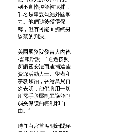
他們四人於
5月11日受
到不實指控並被逮捕，
罪名是串謀勾結外國勢
力。他們隨後獲得保
釋，但有可能面臨終身
監禁的判決。
美國國務院發言人內德
·普賴斯說：“通過按照
所謂國安法而逮捕這些
資深活動人士、學者和
宗教領袖，香港當局再
次表明，他們將用一切
所需手段壓制異議並削
弱受保護的權利和自
由。”
時任白宮首席副新聞秘