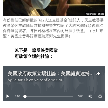
ENVIRONMENT AND HEALTH
IDEALS AND INSTITUTIONS
有份擔任已經解散的“612人道支援基金”信託人，天主教香港
教區榮休主教陳日君樞機被警方扣留了大約六個鐘頭後獲准
保釋離開警署。陳日君樞機在車內向外揮手致意。（照片來
源：美國之音粵語廣播聽眾鄭先生提供）
以下是一篇反映美國政
府政策立場的社論：
美國政府政策立場社論：美國譴責逮捕香港民主派活動人士
by
Editorials on Voice of America
No media source currently available
0:00
3:00